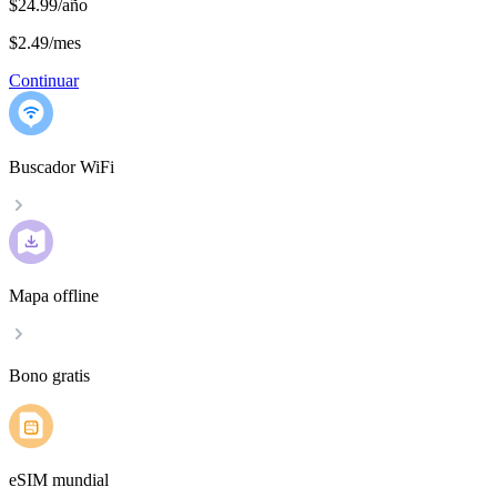
$24.99/año
$2.49
/
mes
Continuar
Buscador WiFi
Mapa offline
Bono gratis
eSIM mundial