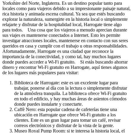
Yorkshire del Norte, Inglaterra. Es un destino popular tanto para
locales como para viajeros debido a su impresionante paisaje natural,
rica historia y animada escena cultural. Ya sea que estés buscando
explorar la naturaleza, sumergirte en la historia local o simplemente
relajarte y disfrutar de la hospitalidad local, Harrogate tiene algo
para todos. Una cosa que los viajeros a menudo aprecian durante
sus viajes es mantenerse conectados a Internet. Esto les permite
investigar atracciones locales, mantenerse en contacto con sus seres
queridos en casa y cumplir con el trabajo u otras responsabilidades.
Afortunadamente, Harrogate es una ciudad que reconoce la
importancia de la conectividad, y como tal, hay muchos lugares
donde puedes acceder a Wi-Fi gratuito. Si estás buscando ahorrar
dinero y encontrar Wi-Fi gratuito en Harrogate, aquí tienes algunos
de los lugares más populares para visitar:
Biblioteca de Harrogate: este es un excelente lugar para
trabajar, ponerse al día con la lectura o simplemente disfrutar
de la atmósfera tranquila. La biblioteca ofrece Wi-Fi gratuito
en todo el edificio, y hay muchas áreas de asientos cómodos
donde puedes instalarte y conectarte.
Caffè Nero: esta popular cadena de cafeterías tiene una
ubicación en Harrogate que ofrece Wi-Fi gratuito a los
clientes. Este es un gran lugar para tomar un café, revisar
correos electrónicos y disfrutar de la vista de la gente.
Museo Royal Pump Room: si te interesa la historia local, el