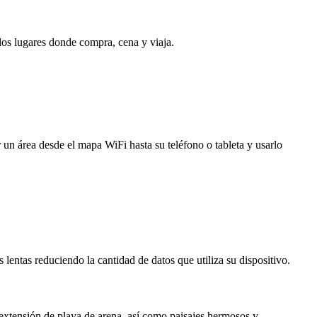
 los lugares donde compra, cena y viaja.
 un área desde el mapa WiFi hasta su teléfono o tableta y usarlo
entas reduciendo la cantidad de datos que utiliza su dispositivo.
 extensión de playa de arena, así como paisajes hermosos y