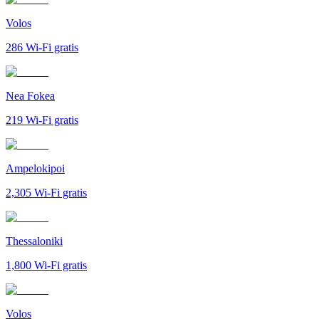
Volos
286
Wi-Fi gratis
Nea Fokea
219
Wi-Fi gratis
Ampelokipoi
2,305
Wi-Fi gratis
Thessaloniki
1,800
Wi-Fi gratis
Volos