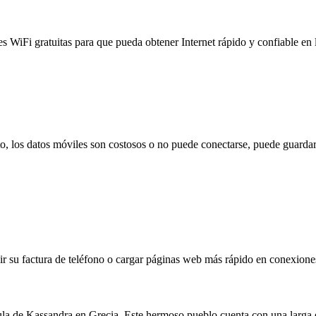
es WiFi gratuitas para que pueda obtener Internet rápido y confiable en
to, los datos móviles son costosos o no puede conectarse, puede guardar
 su factura de teléfono o cargar páginas web más rápido en conexiones l
nsula de Kassandra en Grecia. Este hermoso pueblo cuenta con una larga