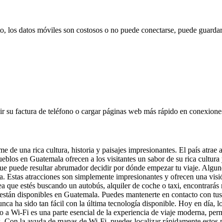
to, los datos móviles son costosos o no puede conectarse, puede guardar
 su factura de teléfono o cargar páginas web más rápido en conexiones l
e una rica cultura, historia y paisajes impresionantes. El país atrae a
y pueblos en Guatemala ofrecen a los visitantes un sabor de su rica cult
que puede resultar abrumador decidir por dónde empezar tu viaje. Algun
a. Estas atracciones son simplemente impresionantes y ofrecen una visi
a sea que estés buscando un autobús, alquiler de coche o taxi, encontrar
án disponibles en Guatemala. Puedes mantenerte en contacto con tus s
 ha sido tan fácil con la última tecnología disponible. Hoy en día, los 
so a Wi-Fi es una parte esencial de la experiencia de viaje moderna, pe
s. Con la ayuda de mapas de Wi-Fi, puedes localizar rápidamente estos 