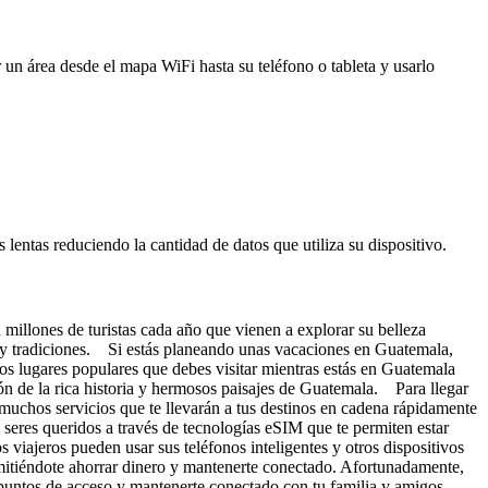
 un área desde el mapa WiFi hasta su teléfono o tableta y usarlo
entas reduciendo la cantidad de datos que utiliza su dispositivo.
 millones de turistas cada año que vienen a explorar su belleza
ura y tradiciones. Si estás planeando unas vacaciones en Guatemala,
os lugares populares que debes visitar mientras estás en Guatemala
ón de la rica historia y hermosos paisajes de Guatemala. Para llegar
ás muchos servicios que te llevarán a tus destinos en cadena rápidamente
eres queridos a través de tecnologías eSIM que te permiten estar
viajeros pueden usar sus teléfonos inteligentes y otros dispositivos
rmitiéndote ahorrar dinero y mantenerte conectado. Afortunadamente,
puntos de acceso y mantenerte conectado con tu familia y amigos