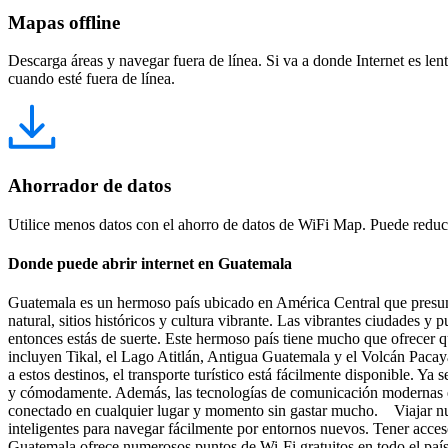
Mapas offline
Descarga áreas y navegar fuera de línea. Si va a donde Internet es len
cuando esté fuera de línea.
Ahorrador de datos
Utilice menos datos con el ahorro de datos de WiFi Map. Puede reducir
Donde puede abrir internet en Guatemala
Guatemala es un hermoso país ubicado en América Central que presume d
natural, sitios históricos y cultura vibrante. Las vibrantes ciudades 
entonces estás de suerte. Este hermoso país tiene mucho que ofrecer 
incluyen Tikal, el Lago Atitlán, Antigua Guatemala y el Volcán Pacay
a estos destinos, el transporte turístico está fácilmente disponible. Y
y cómodamente. Además, las tecnologías de comunicación modernas est
conectado en cualquier lugar y momento sin gastar mucho. Viajar nunca
inteligentes para navegar fácilmente por entornos nuevos. Tener acce
Guatemala ofrece numerosos puntos de Wi-Fi gratuitos en todo el paí