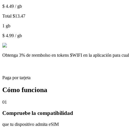
$
4.49
/ gb
Total
$
13.47
1
gb
$
4.99
/ gb
Obtenga
3% de reembolso
en tokens $WIFI en la aplicación para cu
Paga por tarjeta
Cómo funciona
01
Compruebe la compatibilidad
que tu dispositivo admita eSIM