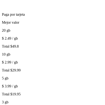
Paga por tarjeta
Mejor valor
20
gb
$
2.49
/ gb
Total
$
49.8
10
gb
$
2.99
/ gb
Total
$
29.99
5
gb
$
3.99
/ gb
Total
$
19.95
3
gb