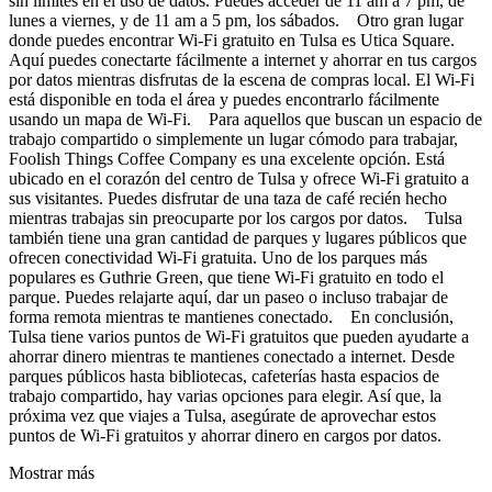
sin límites en el uso de datos. Puedes acceder de 11 am a 7 pm, de
lunes a viernes, y de 11 am a 5 pm, los sábados. Otro gran lugar
donde puedes encontrar Wi-Fi gratuito en Tulsa es Utica Square.
Aquí puedes conectarte fácilmente a internet y ahorrar en tus cargos
por datos mientras disfrutas de la escena de compras local. El Wi-Fi
está disponible en toda el área y puedes encontrarlo fácilmente
usando un mapa de Wi-Fi. Para aquellos que buscan un espacio de
trabajo compartido o simplemente un lugar cómodo para trabajar,
Foolish Things Coffee Company es una excelente opción. Está
ubicado en el corazón del centro de Tulsa y ofrece Wi-Fi gratuito a
sus visitantes. Puedes disfrutar de una taza de café recién hecho
mientras trabajas sin preocuparte por los cargos por datos. Tulsa
también tiene una gran cantidad de parques y lugares públicos que
ofrecen conectividad Wi-Fi gratuita. Uno de los parques más
populares es Guthrie Green, que tiene Wi-Fi gratuito en todo el
parque. Puedes relajarte aquí, dar un paseo o incluso trabajar de
forma remota mientras te mantienes conectado. En conclusión,
Tulsa tiene varios puntos de Wi-Fi gratuitos que pueden ayudarte a
ahorrar dinero mientras te mantienes conectado a internet. Desde
parques públicos hasta bibliotecas, cafeterías hasta espacios de
trabajo compartido, hay varias opciones para elegir. Así que, la
próxima vez que viajes a Tulsa, asegúrate de aprovechar estos
puntos de Wi-Fi gratuitos y ahorrar dinero en cargos por datos.
Mostrar más