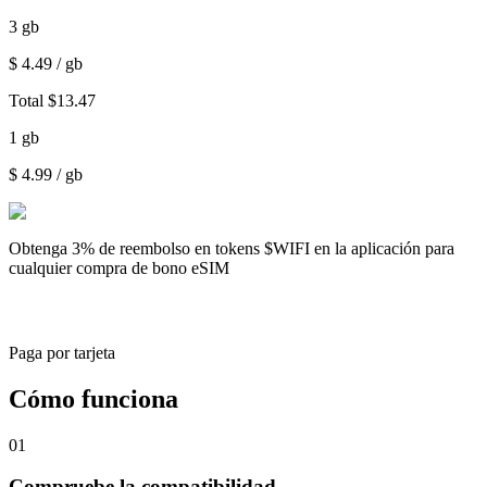
3
gb
$
4.49
/ gb
Total
$
13.47
1
gb
$
4.99
/ gb
Obtenga
3% de reembolso
en tokens $WIFI en la aplicación para
cualquier compra de bono eSIM
Paga por tarjeta
Cómo funciona
01
Compruebe la compatibilidad