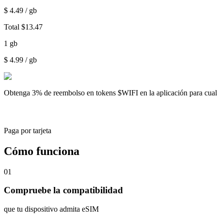
$
4.49
/ gb
Total
$
13.47
1
gb
$
4.99
/ gb
Obtenga
3% de reembolso
en tokens $WIFI en la aplicación para cu
Paga por tarjeta
Cómo funciona
01
Compruebe la compatibilidad
que tu dispositivo admita eSIM