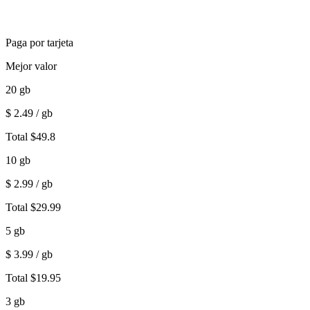
Paga por tarjeta
Mejor valor
20
gb
$
2.49
/ gb
Total
$
49.8
10
gb
$
2.99
/ gb
Total
$
29.99
5
gb
$
3.99
/ gb
Total
$
19.95
3
gb