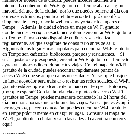
numerosos hoteles de la ciudad, puedes acceder fácilmente a
internet. La cobertura de Wi-Fi gratuito en Tempe abarca la gran
mayoría del área de la ciudad, por lo que puedes ponerte al día con
correos electrónicos, planificar el itinerario de tu próximo día o
simplemente navegar por la web en la mayoría de los lugares en
Tempe. Además, la ciudad ofrece un mapa de Wi-Fi gratuito,
donde puedes averiguar exactamente dónde encontrar Wi-Fi gratuito
en Tempe. El mapa está disponible en línea y se actualiza
regularmente, así que asegúrate de consultarlo antes de salir.
Algunos de los lugares más populares para encontrar Wi-Fi gratuito
en Tempe son cafeterías, bibliotecas, parques y restaurantes. Si
estás ajustado de presupuesto, encontrar Wi-Fi gratuito en Tempe te
ayudará a ahorrar dinero durante tus viajes. Con el mapa de Wi-Fi
gratuito de la ciudad, puedes encontrar rápidamente puntos de
acceso Wi-Fi que se adapten a tus necesidades. Ya sea que busques
un lugar acogedor para trabajar o revisar tus redes sociales, el Wi-Fi
gratuito está siempre al alcance de tu mano en Tempe. Entonces,
¿por qué esperar? Con la abundancia de puntos de acceso Wi-Fi
gratuitos en Tempe, puedes mantenerte conectado las 24 horas del
día mientras ahorras dinero durante tus viajes. Ya sea que estés aquí
por negocios, placer o educación, puedes encontrar Wi-Fi gratuito
en Tempe prácticamente en cualquier lugar. ¡Consulta el mapa de
Wi-Fi gratuito de la ciudad y sal a las calles - la aventura comienza
aquí!