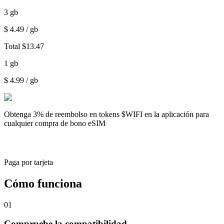
3
gb
$
4.49
/ gb
Total
$
13.47
1
gb
$
4.99
/ gb
Obtenga
3% de reembolso
en tokens $WIFI en la aplicación para
cualquier compra de bono eSIM
Paga por tarjeta
Cómo funciona
01
Compruebe la compatibilidad