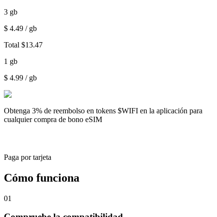
3
gb
$
4.49
/ gb
Total
$
13.47
1
gb
$
4.99
/ gb
Obtenga
3% de reembolso
en tokens $WIFI en la aplicación para
cualquier compra de bono eSIM
Paga por tarjeta
Cómo funciona
01
Compruebe la compatibilidad