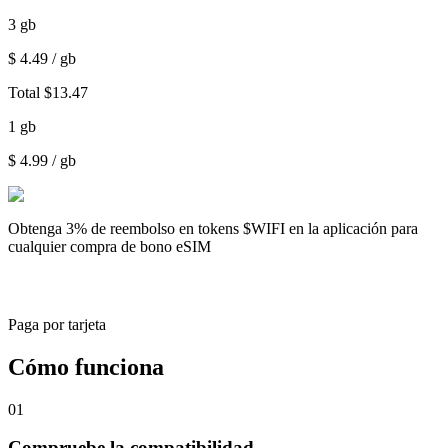
3
gb
$
4.49
/ gb
Total
$
13.47
1
gb
$
4.99
/ gb
Obtenga
3% de reembolso
en tokens $WIFI en la aplicación para
cualquier compra de bono eSIM
Paga por tarjeta
Cómo funciona
01
Compruebe la compatibilidad