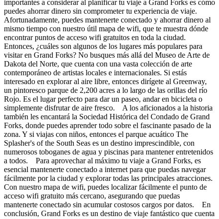
importantes a considerar al planificar tu viaje a Grand Forks es cómo
puedes ahorrar dinero sin comprometer tu experiencia de viaje.
Afortunadamente, puedes mantenerte conectado y ahorrar dinero al
mismo tiempo con nuestro útil mapa de wifi, que te muestra dónde
encontrar puntos de acceso wifi gratuitos en toda la ciudad.
Entonces, ¿cuáles son algunos de los lugares más populares para
visitar en Grand Forks? No busques más allá del Museo de Arte de
Dakota del Norte, que cuenta con una vasta colección de arte
contemporáneo de artistas locales e internacionales. Si estás
interesado en explorar al aire libre, entonces dirígete al Greenway,
un pintoresco parque de 2,200 acres a lo largo de las orillas del río
Rojo. Es el lugar perfecto para dar un paseo, andar en bicicleta o
simplemente disfrutar de aire fresco. A los aficionados a la historia
también les encantará la Sociedad Histórica del Condado de Grand
Forks, donde puedes aprender todo sobre el fascinante pasado de la
zona. Y si viajas con niños, entonces el parque acuático The
Splasher's of the South Seas es un destino imprescindible, con
numerosos toboganes de agua y piscinas para mantener entretenidos
a todos. Para aprovechar al máximo tu viaje a Grand Forks, es
esencial mantenerte conectado a internet para que puedas navegar
fácilmente por la ciudad y explorar todas las principales atracciones.
Con nuestro mapa de wifi, puedes localizar fácilmente el punto de
acceso wifi gratuito más cercano, asegurando que puedas
mantenerte conectado sin acumular costosos cargos por datos. En
conclusión, Grand Forks es un destino de viaje fantástico que cuenta