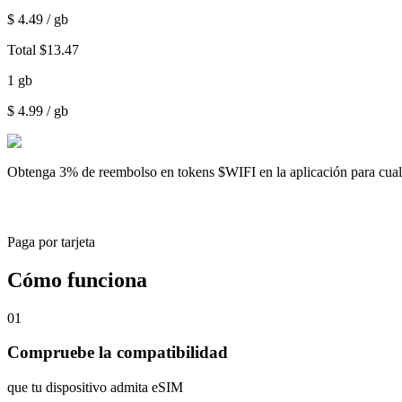
$
4.49
/ gb
Total
$
13.47
1
gb
$
4.99
/ gb
Obtenga
3% de reembolso
en tokens $WIFI en la aplicación para cu
Paga por tarjeta
Cómo funciona
01
Compruebe la compatibilidad
que tu dispositivo admita eSIM