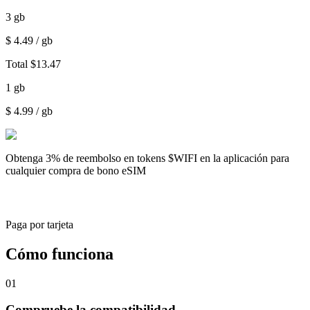
3
gb
$
4.49
/ gb
Total
$
13.47
1
gb
$
4.99
/ gb
Obtenga
3% de reembolso
en tokens $WIFI en la aplicación para
cualquier compra de bono eSIM
Paga por tarjeta
Cómo funciona
01
Compruebe la compatibilidad