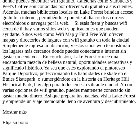
donde puedes encontrar wifi gratuito. Cafeterías como Starbucks y
Peet's Coffee son conocidas por ofrecer wifi gratuito a sus clientes.
Además, muchas bibliotecas locales en Lake Forest brindan acceso
gratuito a internet, permitiéndote ponerte al día con los correos
electrónicos o navegar por la web. Si estás fuera y buscas wifi
cerca de ti, hay varios sitios web y aplicaciones que pueden
ayudarte. Sitios web como Wifi Map y Find Free Wifi ofrecen
mapas y directorios de lugares con wifi gratuito en toda la ciudad.
Simplemente ingresa tu ubicación, y estos sitios web te mostrarán
los lugares más cercanos donde puedes conectarte a internet sin
gastar un centavo. En conclusión, Lake Forest ofrece una
encantadora mezcla de belleza natural, oportunidades recreativas y
significado histórico. Ya sea que estés explorando el pintoresco
Parque Deportivo, perfeccionando tus habilidades de skate en el
Etnies Skatepark, o sumergiéndote en la historia en Heritage Hill
Historical Park, hay algo para todos en esta vibrante ciudad. Y con
varias opciones de wifi gratuito, puedes mantenerte conectado sin
gastar mucho dinero. Así que prepara tus maletas, visita Lake Forest
y emprende un viaje memorable lleno de aventura y descubrimiento.
Mostrar más
Elija su bono