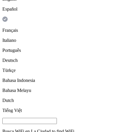
Español
Français
Italiano
Português
Deutsch
Türkçe
Bahasa Indonesia
Bahasa Melayu
Dutch
Tiếng Việt
Busca WiFi en
La Ciudad
to find WiFi