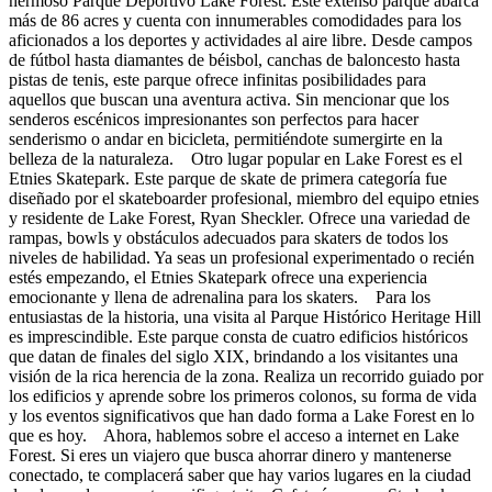
hermoso Parque Deportivo Lake Forest. Este extenso parque abarca
más de 86 acres y cuenta con innumerables comodidades para los
aficionados a los deportes y actividades al aire libre. Desde campos
de fútbol hasta diamantes de béisbol, canchas de baloncesto hasta
pistas de tenis, este parque ofrece infinitas posibilidades para
aquellos que buscan una aventura activa. Sin mencionar que los
senderos escénicos impresionantes son perfectos para hacer
senderismo o andar en bicicleta, permitiéndote sumergirte en la
belleza de la naturaleza. Otro lugar popular en Lake Forest es el
Etnies Skatepark. Este parque de skate de primera categoría fue
diseñado por el skateboarder profesional, miembro del equipo etnies
y residente de Lake Forest, Ryan Sheckler. Ofrece una variedad de
rampas, bowls y obstáculos adecuados para skaters de todos los
niveles de habilidad. Ya seas un profesional experimentado o recién
estés empezando, el Etnies Skatepark ofrece una experiencia
emocionante y llena de adrenalina para los skaters. Para los
entusiastas de la historia, una visita al Parque Histórico Heritage Hill
es imprescindible. Este parque consta de cuatro edificios históricos
que datan de finales del siglo XIX, brindando a los visitantes una
visión de la rica herencia de la zona. Realiza un recorrido guiado por
los edificios y aprende sobre los primeros colonos, su forma de vida
y los eventos significativos que han dado forma a Lake Forest en lo
que es hoy. Ahora, hablemos sobre el acceso a internet en Lake
Forest. Si eres un viajero que busca ahorrar dinero y mantenerse
conectado, te complacerá saber que hay varios lugares en la ciudad