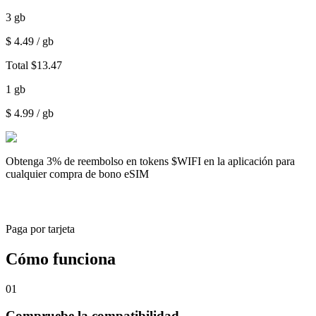
3
gb
$
4.49
/ gb
Total
$
13.47
1
gb
$
4.99
/ gb
Obtenga
3% de reembolso
en tokens $WIFI en la aplicación para
cualquier compra de bono eSIM
Paga por tarjeta
Cómo funciona
01
Compruebe la compatibilidad