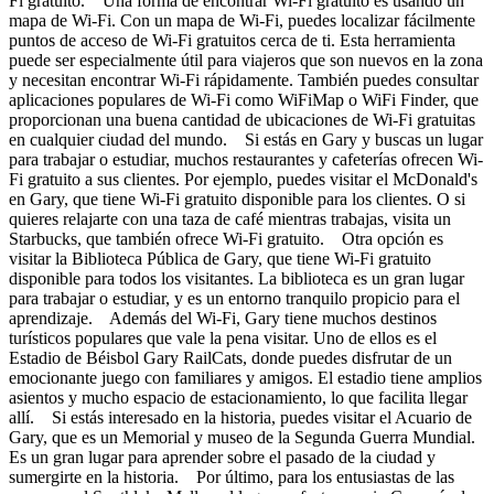
Fi gratuito. Una forma de encontrar Wi-Fi gratuito es usando un
mapa de Wi-Fi. Con un mapa de Wi-Fi, puedes localizar fácilmente
puntos de acceso de Wi-Fi gratuitos cerca de ti. Esta herramienta
puede ser especialmente útil para viajeros que son nuevos en la zona
y necesitan encontrar Wi-Fi rápidamente. También puedes consultar
aplicaciones populares de Wi-Fi como WiFiMap o WiFi Finder, que
proporcionan una buena cantidad de ubicaciones de Wi-Fi gratuitas
en cualquier ciudad del mundo. Si estás en Gary y buscas un lugar
para trabajar o estudiar, muchos restaurantes y cafeterías ofrecen Wi-
Fi gratuito a sus clientes. Por ejemplo, puedes visitar el McDonald's
en Gary, que tiene Wi-Fi gratuito disponible para los clientes. O si
quieres relajarte con una taza de café mientras trabajas, visita un
Starbucks, que también ofrece Wi-Fi gratuito. Otra opción es
visitar la Biblioteca Pública de Gary, que tiene Wi-Fi gratuito
disponible para todos los visitantes. La biblioteca es un gran lugar
para trabajar o estudiar, y es un entorno tranquilo propicio para el
aprendizaje. Además del Wi-Fi, Gary tiene muchos destinos
turísticos populares que vale la pena visitar. Uno de ellos es el
Estadio de Béisbol Gary RailCats, donde puedes disfrutar de un
emocionante juego con familiares y amigos. El estadio tiene amplios
asientos y mucho espacio de estacionamiento, lo que facilita llegar
allí. Si estás interesado en la historia, puedes visitar el Acuario de
Gary, que es un Memorial y museo de la Segunda Guerra Mundial.
Es un gran lugar para aprender sobre el pasado de la ciudad y
sumergirte en la historia. Por último, para los entusiastas de las