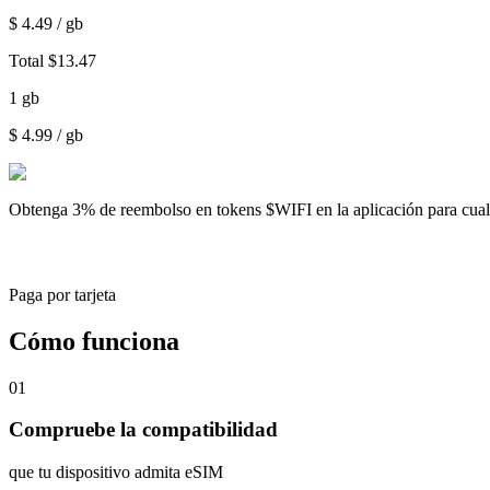
$
4.49
/ gb
Total
$
13.47
1
gb
$
4.99
/ gb
Obtenga
3% de reembolso
en tokens $WIFI en la aplicación para cu
Paga por tarjeta
Cómo funciona
01
Compruebe la compatibilidad
que tu dispositivo admita eSIM