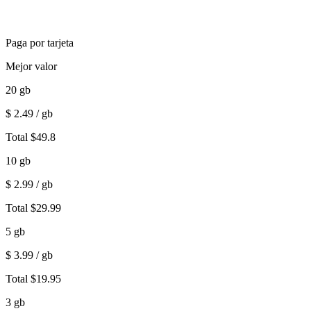
Paga por tarjeta
Mejor valor
20
gb
$
2.49
/ gb
Total
$
49.8
10
gb
$
2.99
/ gb
Total
$
29.99
5
gb
$
3.99
/ gb
Total
$
19.95
3
gb