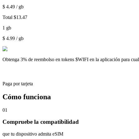
$
4.49
/ gb
Total
$
13.47
1
gb
$
4.99
/ gb
Obtenga
3% de reembolso
en tokens $WIFI en la aplicación para cu
Paga por tarjeta
Cómo funciona
01
Compruebe la compatibilidad
que tu dispositivo admita eSIM