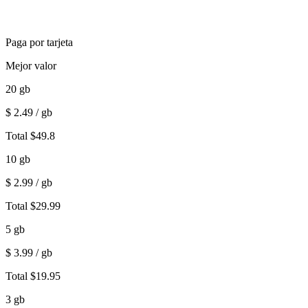
Paga por tarjeta
Mejor valor
20
gb
$
2.49
/ gb
Total
$
49.8
10
gb
$
2.99
/ gb
Total
$
29.99
5
gb
$
3.99
/ gb
Total
$
19.95
3
gb