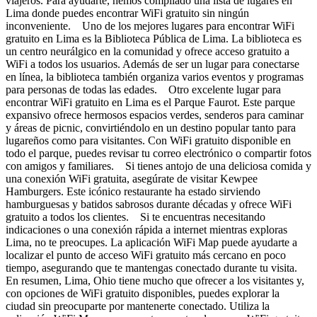
viajeros. Para ayudarte, hemos compilado una lista de lugares en
Lima donde puedes encontrar WiFi gratuito sin ningún
inconveniente. Uno de los mejores lugares para encontrar WiFi
gratuito en Lima es la Biblioteca Pública de Lima. La biblioteca es
un centro neurálgico en la comunidad y ofrece acceso gratuito a
WiFi a todos los usuarios. Además de ser un lugar para conectarse
en línea, la biblioteca también organiza varios eventos y programas
para personas de todas las edades. Otro excelente lugar para
encontrar WiFi gratuito en Lima es el Parque Faurot. Este parque
expansivo ofrece hermosos espacios verdes, senderos para caminar
y áreas de picnic, convirtiéndolo en un destino popular tanto para
lugareños como para visitantes. Con WiFi gratuito disponible en
todo el parque, puedes revisar tu correo electrónico o compartir fotos
con amigos y familiares. Si tienes antojo de una deliciosa comida y
una conexión WiFi gratuita, asegúrate de visitar Kewpee
Hamburgers. Este icónico restaurante ha estado sirviendo
hamburguesas y batidos sabrosos durante décadas y ofrece WiFi
gratuito a todos los clientes. Si te encuentras necesitando
indicaciones o una conexión rápida a internet mientras exploras
Lima, no te preocupes. La aplicación WiFi Map puede ayudarte a
localizar el punto de acceso WiFi gratuito más cercano en poco
tiempo, asegurando que te mantengas conectado durante tu visita.
En resumen, Lima, Ohio tiene mucho que ofrecer a los visitantes y,
con opciones de WiFi gratuito disponibles, puedes explorar la
ciudad sin preocuparte por mantenerte conectado. Utiliza la