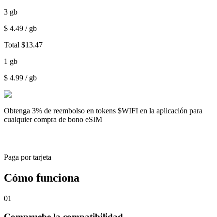
3
gb
$
4.49
/ gb
Total
$
13.47
1
gb
$
4.99
/ gb
Obtenga
3% de reembolso
en tokens $WIFI en la aplicación para
cualquier compra de bono eSIM
Paga por tarjeta
Cómo funciona
01
Compruebe la compatibilidad