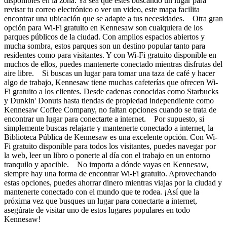
disponibles en la zona. Ya sea que estés buscando un lugar para
revisar tu correo electrónico o ver un video, este mapa facilita
encontrar una ubicación que se adapte a tus necesidades. Otra gran
opción para Wi-Fi gratuito en Kennesaw son cualquiera de los
parques públicos de la ciudad. Con amplios espacios abiertos y
mucha sombra, estos parques son un destino popular tanto para
residentes como para visitantes. Y con Wi-Fi gratuito disponible en
muchos de ellos, puedes mantenerte conectado mientras disfrutas del
aire libre. Si buscas un lugar para tomar una taza de café y hacer
algo de trabajo, Kennesaw tiene muchas cafeterías que ofrecen Wi-
Fi gratuito a los clientes. Desde cadenas conocidas como Starbucks
y Dunkin' Donuts hasta tiendas de propiedad independiente como
Kennesaw Coffee Company, no faltan opciones cuando se trata de
encontrar un lugar para conectarte a internet. Por supuesto, si
simplemente buscas relajarte y mantenerte conectado a internet, la
Biblioteca Pública de Kennesaw es una excelente opción. Con Wi-
Fi gratuito disponible para todos los visitantes, puedes navegar por
la web, leer un libro o ponerte al día con el trabajo en un entorno
tranquilo y apacible. No importa a dónde vayas en Kennesaw,
siempre hay una forma de encontrar Wi-Fi gratuito. Aprovechando
estas opciones, puedes ahorrar dinero mientras viajas por la ciudad y
mantenerte conectado con el mundo que te rodea. ¡Así que la
próxima vez que busques un lugar para conectarte a internet,
asegúrate de visitar uno de estos lugares populares en todo
Kennesaw!