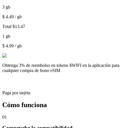
3
gb
$
4.49
/ gb
Total
$
13.47
1
gb
$
4.99
/ gb
Obtenga
3% de reembolso
en tokens $WIFI en la aplicación para
cualquier compra de bono eSIM
Paga por tarjeta
Cómo funciona
01
Compruebe la compatibilidad