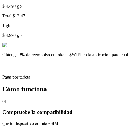
$
4.49
/ gb
Total
$
13.47
1
gb
$
4.99
/ gb
Obtenga
3% de reembolso
en tokens $WIFI en la aplicación para cu
Paga por tarjeta
Cómo funciona
01
Compruebe la compatibilidad
que tu dispositivo admita eSIM