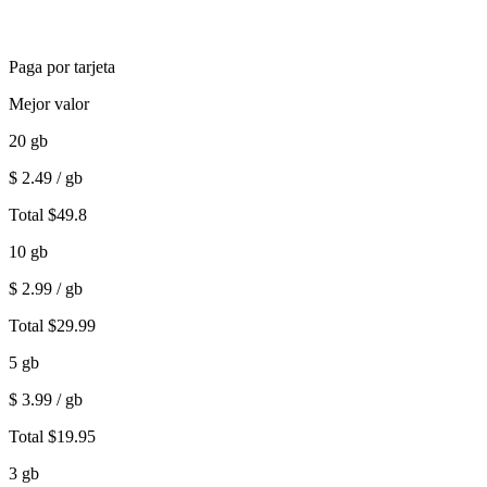
Paga por tarjeta
Mejor valor
20
gb
$
2.49
/ gb
Total
$
49.8
10
gb
$
2.99
/ gb
Total
$
29.99
5
gb
$
3.99
/ gb
Total
$
19.95
3
gb