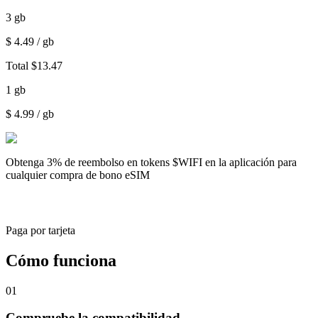
3
gb
$
4.49
/ gb
Total
$
13.47
1
gb
$
4.99
/ gb
Obtenga
3% de reembolso
en tokens $WIFI en la aplicación para
cualquier compra de bono eSIM
Paga por tarjeta
Cómo funciona
01
Compruebe la compatibilidad