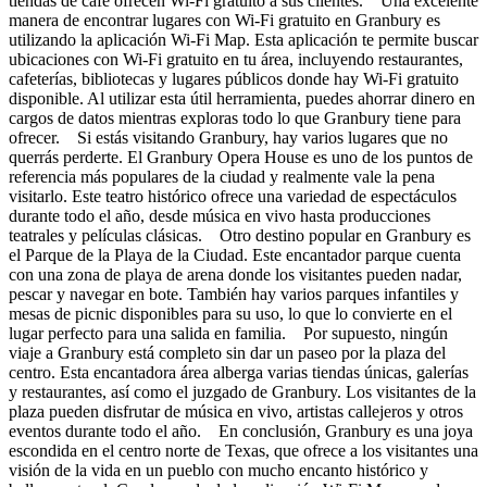
tiendas de café ofrecen Wi-Fi gratuito a sus clientes. Una excelente
manera de encontrar lugares con Wi-Fi gratuito en Granbury es
utilizando la aplicación Wi-Fi Map. Esta aplicación te permite buscar
ubicaciones con Wi-Fi gratuito en tu área, incluyendo restaurantes,
cafeterías, bibliotecas y lugares públicos donde hay Wi-Fi gratuito
disponible. Al utilizar esta útil herramienta, puedes ahorrar dinero en
cargos de datos mientras exploras todo lo que Granbury tiene para
ofrecer. Si estás visitando Granbury, hay varios lugares que no
querrás perderte. El Granbury Opera House es uno de los puntos de
referencia más populares de la ciudad y realmente vale la pena
visitarlo. Este teatro histórico ofrece una variedad de espectáculos
durante todo el año, desde música en vivo hasta producciones
teatrales y películas clásicas. Otro destino popular en Granbury es
el Parque de la Playa de la Ciudad. Este encantador parque cuenta
con una zona de playa de arena donde los visitantes pueden nadar,
pescar y navegar en bote. También hay varios parques infantiles y
mesas de picnic disponibles para su uso, lo que lo convierte en el
lugar perfecto para una salida en familia. Por supuesto, ningún
viaje a Granbury está completo sin dar un paseo por la plaza del
centro. Esta encantadora área alberga varias tiendas únicas, galerías
y restaurantes, así como el juzgado de Granbury. Los visitantes de la
plaza pueden disfrutar de música en vivo, artistas callejeros y otros
eventos durante todo el año. En conclusión, Granbury es una joya
escondida en el centro norte de Texas, que ofrece a los visitantes una
visión de la vida en un pueblo con mucho encanto histórico y