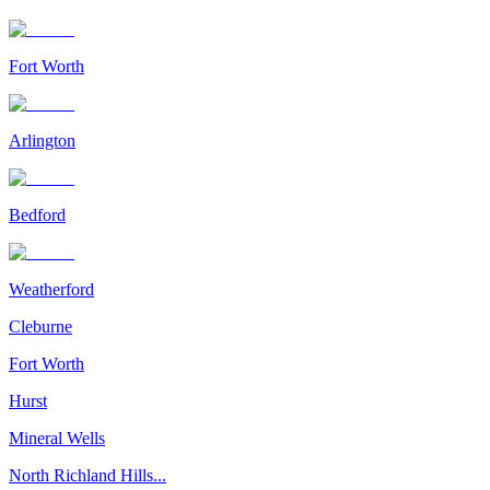
Fort Worth
Arlington
Bedford
Weatherford
Cleburne
Fort Worth
Hurst
Mineral Wells
North Richland Hills...