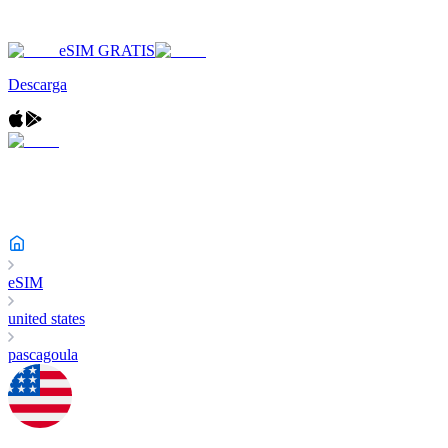
eSIM GRATIS
Descarga
eSIM
united states
pascagoula