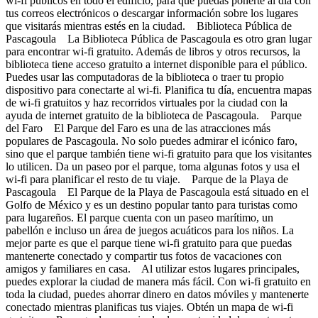
wi-fi públicos en todo el edificio, para que puedas ponerte al día con
tus correos electrónicos o descargar información sobre los lugares
que visitarás mientras estés en la ciudad. Biblioteca Pública de
Pascagoula La Biblioteca Pública de Pascagoula es otro gran lugar
para encontrar wi-fi gratuito. Además de libros y otros recursos, la
biblioteca tiene acceso gratuito a internet disponible para el público.
Puedes usar las computadoras de la biblioteca o traer tu propio
dispositivo para conectarte al wi-fi. Planifica tu día, encuentra mapas
de wi-fi gratuitos y haz recorridos virtuales por la ciudad con la
ayuda de internet gratuito de la biblioteca de Pascagoula. Parque
del Faro El Parque del Faro es una de las atracciones más
populares de Pascagoula. No solo puedes admirar el icónico faro,
sino que el parque también tiene wi-fi gratuito para que los visitantes
lo utilicen. Da un paseo por el parque, toma algunas fotos y usa el
wi-fi para planificar el resto de tu viaje. Parque de la Playa de
Pascagoula El Parque de la Playa de Pascagoula está situado en el
Golfo de México y es un destino popular tanto para turistas como
para lugareños. El parque cuenta con un paseo marítimo, un
pabellón e incluso un área de juegos acuáticos para los niños. La
mejor parte es que el parque tiene wi-fi gratuito para que puedas
mantenerte conectado y compartir tus fotos de vacaciones con
amigos y familiares en casa. Al utilizar estos lugares principales,
puedes explorar la ciudad de manera más fácil. Con wi-fi gratuito en
toda la ciudad, puedes ahorrar dinero en datos móviles y mantenerte
conectado mientras planificas tus viajes. Obtén un mapa de wi-fi