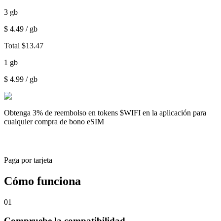
3
gb
$
4.49
/ gb
Total
$
13.47
1
gb
$
4.99
/ gb
Obtenga
3% de reembolso
en tokens $WIFI en la aplicación para
cualquier compra de bono eSIM
Paga por tarjeta
Cómo funciona
01
Compruebe la compatibilidad