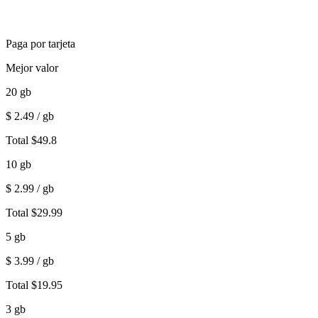
Paga por tarjeta
Mejor valor
20
gb
$
2.49
/ gb
Total
$
49.8
10
gb
$
2.99
/ gb
Total
$
29.99
5
gb
$
3.99
/ gb
Total
$
19.95
3
gb