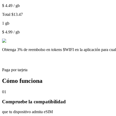
$
4.49
/ gb
Total
$
13.47
1
gb
$
4.99
/ gb
Obtenga
3% de reembolso
en tokens $WIFI en la aplicación para cu
Paga por tarjeta
Cómo funciona
01
Compruebe la compatibilidad
que tu dispositivo admita eSIM