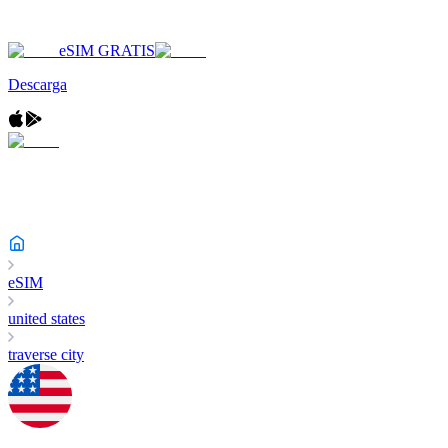
eSIM GRATIS
Descarga
eSIM
united states
traverse city