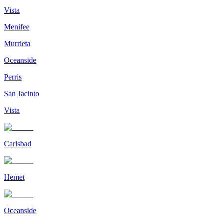
Vista
Menifee
Murrieta
Oceanside
Perris
San Jacinto
Vista
Carlsbad
Hemet
Oceanside