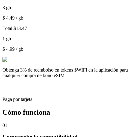
3
gb
$
4.49
/ gb
Total
$
13.47
1
gb
$
4.99
/ gb
Obtenga
3% de reembolso
en tokens $WIFI en la aplicación para
cualquier compra de bono eSIM
Paga por tarjeta
Cómo funciona
01
Compruebe la compatibilidad