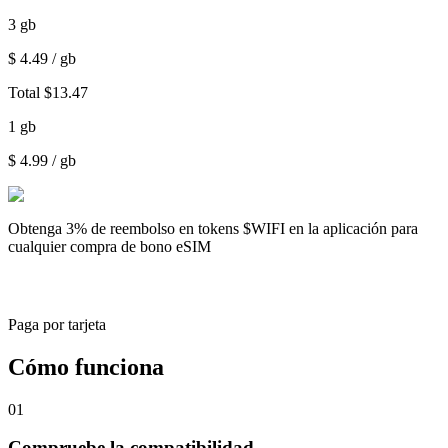
3
gb
$
4.49
/ gb
Total
$
13.47
1
gb
$
4.99
/ gb
Obtenga
3% de reembolso
en tokens $WIFI en la aplicación para
cualquier compra de bono eSIM
Paga por tarjeta
Cómo funciona
01
Compruebe la compatibilidad