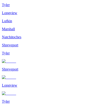
Tyler
Longview
Lufkin
Marshall
Natchitoches
Shreveport
Tyler
Shreveport
Longview
Tyler