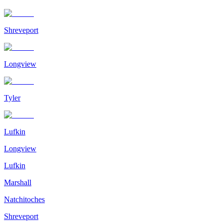
Shreveport
Longview
Tyler
Lufkin
Longview
Lufkin
Marshall
Natchitoches
Shreveport