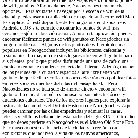
Una forma de ahorrar dinero mientras viajas es encontrando puntos
de wifi gratuitos. Afortunadamente, Nacogdoches tiene muchas
opciones. Para ayudarte a navegar por la escena de wifi de la
ciudad, puedes usar una aplicación de mapa de wifi como Wifi Map.
Esta aplicación está disponible de forma gratuita en dispositivos
Android e iOS y te permite encontrar los puntos de wifi más
cercanos según tu ubicación actual. Al usar esta aplicación, puedes
encontrar fácilmente puntos de wifi gratuitos en Nacogdoches sin
ningún problema. Algunos de los puntos de wifi gratuitos más
populares en Nacogdoches incluyen las bibliotecas, cafeterías y
restaurantes. La mayoría de estos lugares ofrecen wifi gratuito para
sus clientes, por lo que puedes disfrutar de una taza de café o una
comida mientras te mantienes conectado a internet. Además, muchos
de los parques de la ciudad y espacios al aire libre tienen wifi
gratuito, lo que facilita verificar tu correo electrónico o publicar fotos
en redes sociales mientras disfrutas del paisaje local. Pero
Nacogdoches no se trata solo de ahorrar dinero y encontrar wifi
gratuito. La ciudad también es famosa por sus hitos históricos y
atracciones culturales. Uno de los mejores lugares para explorar la
historia de la ciudad es el Distrito Histórico de Nacogdoches. Aquí,
puedes caminar por las calles empedradas y admirar las casas,
iglesias y edificios bellamente restaurados del siglo XIX. Otro hito
que no debes perderte en Nacogdoches es el Museo Old Stone Fort.
Este museo muestra la historia de la ciudad y la región, con
exhibiciones que incluyen la vida de los nativos americanos,