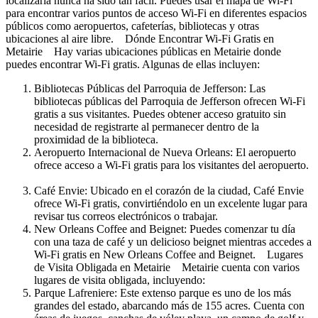
localizarla nunca ha sido tan fácil. Puedes usar el mapa de Wi-Fi
para encontrar varios puntos de acceso Wi-Fi en diferentes espacios
públicos como aeropuertos, cafeterías, bibliotecas y otras
ubicaciones al aire libre. Dónde Encontrar Wi-Fi Gratis en
Metairie Hay varias ubicaciones públicas en Metairie donde
puedes encontrar Wi-Fi gratis. Algunas de ellas incluyen:
Bibliotecas Públicas del Parroquia de Jefferson: Las
bibliotecas públicas del Parroquia de Jefferson ofrecen Wi-Fi
gratis a sus visitantes. Puedes obtener acceso gratuito sin
necesidad de registrarte al permanecer dentro de la
proximidad de la biblioteca.
Aeropuerto Internacional de Nueva Orleans: El aeropuerto
ofrece acceso a Wi-Fi gratis para los visitantes del aeropuerto.
Café Envie: Ubicado en el corazón de la ciudad, Café Envie
ofrece Wi-Fi gratis, convirtiéndolo en un excelente lugar para
revisar tus correos electrónicos o trabajar.
New Orleans Coffee and Beignet: Puedes comenzar tu día
con una taza de café y un delicioso beignet mientras accedes a
Wi-Fi gratis en New Orleans Coffee and Beignet. Lugares
de Visita Obligada en Metairie Metairie cuenta con varios
lugares de visita obligada, incluyendo:
Parque Lafreniere: Este extenso parque es uno de los más
grandes del estado, abarcando más de 155 acres. Cuenta con