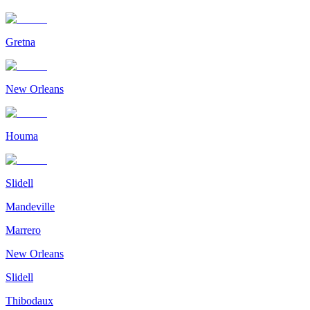
Gretna
New Orleans
Houma
Slidell
Mandeville
Marrero
New Orleans
Slidell
Thibodaux