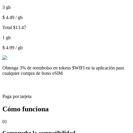
3
gb
$
4.49
/ gb
Total
$
13.47
1
gb
$
4.99
/ gb
Obtenga
3% de reembolso
en tokens $WIFI en la aplicación para
cualquier compra de bono eSIM
Paga por tarjeta
Cómo funciona
01
Compruebe la compatibilidad