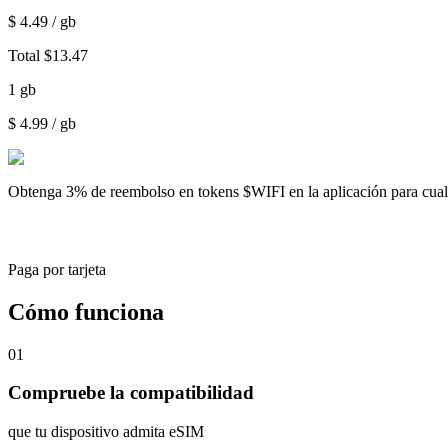
$
4.49
/ gb
Total
$
13.47
1
gb
$
4.99
/ gb
Obtenga
3% de reembolso
en tokens $WIFI en la aplicación para cu
Paga por tarjeta
Cómo funciona
01
Compruebe la compatibilidad
que tu dispositivo admita eSIM