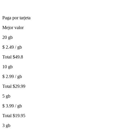
Paga por tarjeta
Mejor valor
20
gb
$
2.49
/ gb
Total
$
49.8
10
gb
$
2.99
/ gb
Total
$
29.99
5
gb
$
3.99
/ gb
Total
$
19.95
3
gb