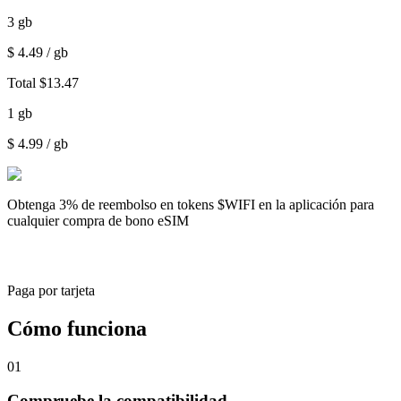
3
gb
$
4.49
/ gb
Total
$
13.47
1
gb
$
4.99
/ gb
Obtenga
3% de reembolso
en tokens $WIFI en la aplicación para
cualquier compra de bono eSIM
Paga por tarjeta
Cómo funciona
01
Compruebe la compatibilidad