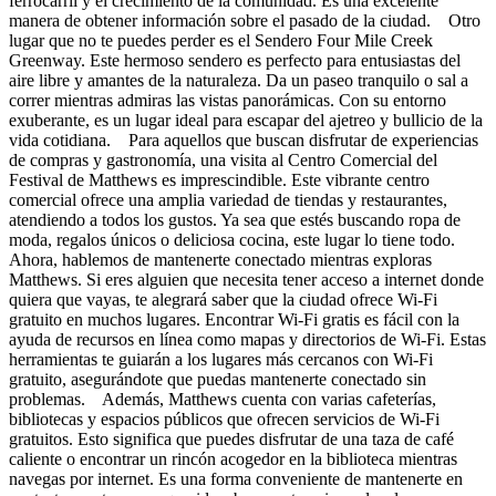
ferrocarril y el crecimiento de la comunidad. Es una excelente
manera de obtener información sobre el pasado de la ciudad. Otro
lugar que no te puedes perder es el Sendero Four Mile Creek
Greenway. Este hermoso sendero es perfecto para entusiastas del
aire libre y amantes de la naturaleza. Da un paseo tranquilo o sal a
correr mientras admiras las vistas panorámicas. Con su entorno
exuberante, es un lugar ideal para escapar del ajetreo y bullicio de la
vida cotidiana. Para aquellos que buscan disfrutar de experiencias
de compras y gastronomía, una visita al Centro Comercial del
Festival de Matthews es imprescindible. Este vibrante centro
comercial ofrece una amplia variedad de tiendas y restaurantes,
atendiendo a todos los gustos. Ya sea que estés buscando ropa de
moda, regalos únicos o deliciosa cocina, este lugar lo tiene todo.
Ahora, hablemos de mantenerte conectado mientras exploras
Matthews. Si eres alguien que necesita tener acceso a internet donde
quiera que vayas, te alegrará saber que la ciudad ofrece Wi-Fi
gratuito en muchos lugares. Encontrar Wi-Fi gratis es fácil con la
ayuda de recursos en línea como mapas y directorios de Wi-Fi. Estas
herramientas te guiarán a los lugares más cercanos con Wi-Fi
gratuito, asegurándote que puedas mantenerte conectado sin
problemas. Además, Matthews cuenta con varias cafeterías,
bibliotecas y espacios públicos que ofrecen servicios de Wi-Fi
gratuitos. Esto significa que puedes disfrutar de una taza de café
caliente o encontrar un rincón acogedor en la biblioteca mientras
navegas por internet. Es una forma conveniente de mantenerte en