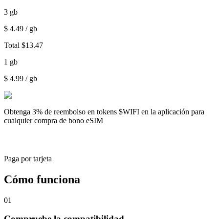
3
gb
$
4.49
/ gb
Total
$
13.47
1
gb
$
4.99
/ gb
Obtenga
3% de reembolso
en tokens $WIFI en la aplicación para
cualquier compra de bono eSIM
Paga por tarjeta
Cómo funciona
01
Compruebe la compatibilidad