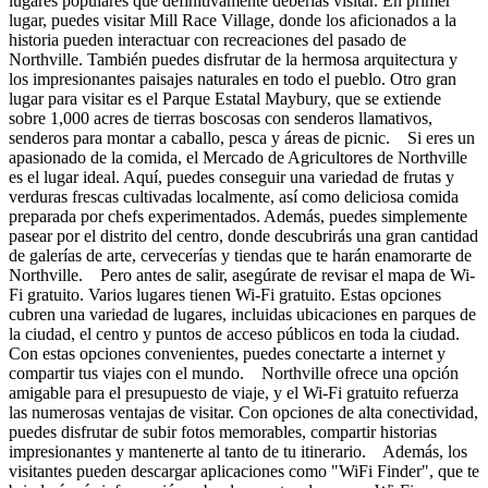
lugares populares que definitivamente deberías visitar. En primer
lugar, puedes visitar Mill Race Village, donde los aficionados a la
historia pueden interactuar con recreaciones del pasado de
Northville. También puedes disfrutar de la hermosa arquitectura y
los impresionantes paisajes naturales en todo el pueblo. Otro gran
lugar para visitar es el Parque Estatal Maybury, que se extiende
sobre 1,000 acres de tierras boscosas con senderos llamativos,
senderos para montar a caballo, pesca y áreas de picnic. Si eres un
apasionado de la comida, el Mercado de Agricultores de Northville
es el lugar ideal. Aquí, puedes conseguir una variedad de frutas y
verduras frescas cultivadas localmente, así como deliciosa comida
preparada por chefs experimentados. Además, puedes simplemente
pasear por el distrito del centro, donde descubrirás una gran cantidad
de galerías de arte, cervecerías y tiendas que te harán enamorarte de
Northville. Pero antes de salir, asegúrate de revisar el mapa de Wi-
Fi gratuito. Varios lugares tienen Wi-Fi gratuito. Estas opciones
cubren una variedad de lugares, incluidas ubicaciones en parques de
la ciudad, el centro y puntos de acceso públicos en toda la ciudad.
Con estas opciones convenientes, puedes conectarte a internet y
compartir tus viajes con el mundo. Northville ofrece una opción
amigable para el presupuesto de viaje, y el Wi-Fi gratuito refuerza
las numerosas ventajas de visitar. Con opciones de alta conectividad,
puedes disfrutar de subir fotos memorables, compartir historias
impresionantes y mantenerte al tanto de tu itinerario. Además, los
visitantes pueden descargar aplicaciones como "WiFi Finder", que te