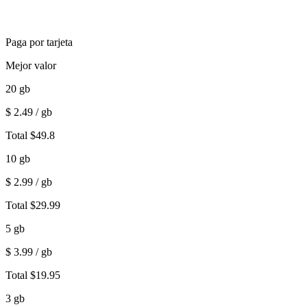
Paga por tarjeta
Mejor valor
20
gb
$
2.49
/ gb
Total
$
49.8
10
gb
$
2.99
/ gb
Total
$
29.99
5
gb
$
3.99
/ gb
Total
$
19.95
3
gb