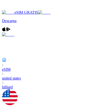
eSIM GRATIS
Descarga
eSIM
united states
hilliard