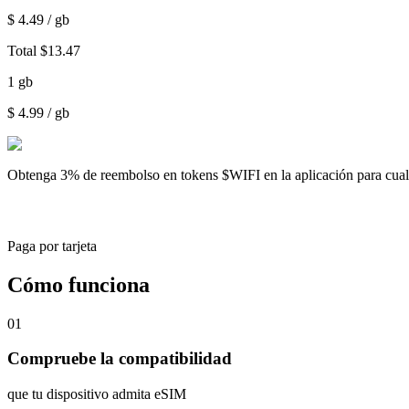
$
4.49
/ gb
Total
$
13.47
1
gb
$
4.99
/ gb
Obtenga
3% de reembolso
en tokens $WIFI en la aplicación para cu
Paga por tarjeta
Cómo funciona
01
Compruebe la compatibilidad
que tu dispositivo admita eSIM