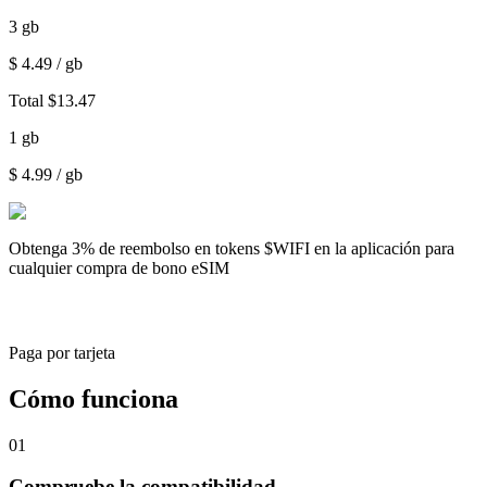
3
gb
$
4.49
/ gb
Total
$
13.47
1
gb
$
4.99
/ gb
Obtenga
3% de reembolso
en tokens $WIFI en la aplicación para
cualquier compra de bono eSIM
Paga por tarjeta
Cómo funciona
01
Compruebe la compatibilidad