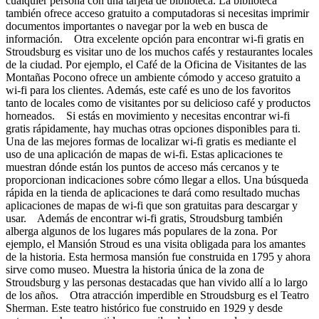
cualquier persona con una tarjeta de biblioteca. La biblioteca
también ofrece acceso gratuito a computadoras si necesitas imprimir
documentos importantes o navegar por la web en busca de
información. Otra excelente opción para encontrar wi-fi gratis en
Stroudsburg es visitar uno de los muchos cafés y restaurantes locales
de la ciudad. Por ejemplo, el Café de la Oficina de Visitantes de las
Montañas Pocono ofrece un ambiente cómodo y acceso gratuito a
wi-fi para los clientes. Además, este café es uno de los favoritos
tanto de locales como de visitantes por su delicioso café y productos
horneados. Si estás en movimiento y necesitas encontrar wi-fi
gratis rápidamente, hay muchas otras opciones disponibles para ti.
Una de las mejores formas de localizar wi-fi gratis es mediante el
uso de una aplicación de mapas de wi-fi. Estas aplicaciones te
muestran dónde están los puntos de acceso más cercanos y te
proporcionan indicaciones sobre cómo llegar a ellos. Una búsqueda
rápida en la tienda de aplicaciones te dará como resultado muchas
aplicaciones de mapas de wi-fi que son gratuitas para descargar y
usar. Además de encontrar wi-fi gratis, Stroudsburg también
alberga algunos de los lugares más populares de la zona. Por
ejemplo, el Mansión Stroud es una visita obligada para los amantes
de la historia. Esta hermosa mansión fue construida en 1795 y ahora
sirve como museo. Muestra la historia única de la zona de
Stroudsburg y las personas destacadas que han vivido allí a lo largo
de los años. Otra atracción imperdible en Stroudsburg es el Teatro
Sherman. Este teatro histórico fue construido en 1929 y desde