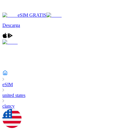
eSIM GRATIS
Descarga
eSIM
united states
clancy