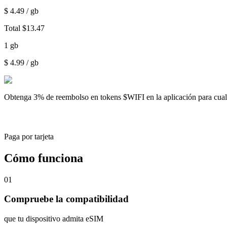
$
4.49
/ gb
Total
$
13.47
1
gb
$
4.99
/ gb
Obtenga
3% de reembolso
en tokens $WIFI en la aplicación para cu
Paga por tarjeta
Cómo funciona
01
Compruebe la compatibilidad
que tu dispositivo admita eSIM