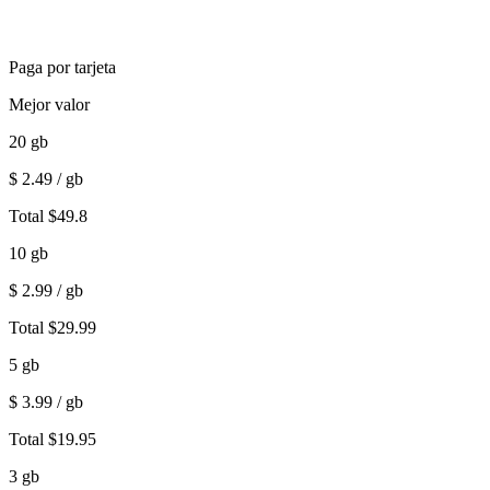
Paga por tarjeta
Mejor valor
20
gb
$
2.49
/ gb
Total
$
49.8
10
gb
$
2.99
/ gb
Total
$
29.99
5
gb
$
3.99
/ gb
Total
$
19.95
3
gb