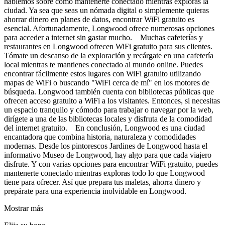
hablemos sobre cómo mantenerte conectado mientras exploras la
ciudad. Ya sea que seas un nómada digital o simplemente quieras
ahorrar dinero en planes de datos, encontrar WiFi gratuito es
esencial. Afortunadamente, Longwood ofrece numerosas opciones
para acceder a internet sin gastar mucho. Muchas cafeterías y
restaurantes en Longwood ofrecen WiFi gratuito para sus clientes.
Tómate un descanso de la exploración y recárgate en una cafetería
local mientras te mantienes conectado al mundo online. Puedes
encontrar fácilmente estos lugares con WiFi gratuito utilizando
mapas de WiFi o buscando "WiFi cerca de mí" en los motores de
búsqueda. Longwood también cuenta con bibliotecas públicas que
ofrecen acceso gratuito a WiFi a los visitantes. Entonces, si necesitas
un espacio tranquilo y cómodo para trabajar o navegar por la web,
dirígete a una de las bibliotecas locales y disfruta de la comodidad
del internet gratuito. En conclusión, Longwood es una ciudad
encantadora que combina historia, naturaleza y comodidades
modernas. Desde los pintorescos Jardines de Longwood hasta el
informativo Museo de Longwood, hay algo para que cada viajero
disfrute. Y con varias opciones para encontrar WiFi gratuito, puedes
mantenerte conectado mientras exploras todo lo que Longwood
tiene para ofrecer. Así que prepara tus maletas, ahorra dinero y
prepárate para una experiencia inolvidable en Longwood.
Mostrar más