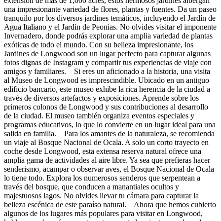
extensión de más de 1,000 acres, estos hermosos jardines albergan
una impresionante variedad de flores, plantas y fuentes. Da un paseo
tranquilo por los diversos jardines temáticos, incluyendo el Jardín de
Agua Italiano y el Jardín de Peonías. No olvides visitar el imponente
Invernadero, donde podrás explorar una amplia variedad de plantas
exóticas de todo el mundo. Con su belleza impresionante, los
Jardines de Longwood son un lugar perfecto para capturar algunas
fotos dignas de Instagram y compartir tus experiencias de viaje con
amigos y familiares. Si eres un aficionado a la historia, una visita
al Museo de Longwood es imprescindible. Ubicado en un antiguo
edificio bancario, este museo exhibe la rica herencia de la ciudad a
través de diversos artefactos y exposiciones. Aprende sobre los
primeros colonos de Longwood y sus contribuciones al desarrollo
de la ciudad. El museo también organiza eventos especiales y
programas educativos, lo que lo convierte en un lugar ideal para una
salida en familia. Para los amantes de la naturaleza, se recomienda
un viaje al Bosque Nacional de Ocala. A solo un corto trayecto en
coche desde Longwood, esta extensa reserva natural ofrece una
amplia gama de actividades al aire libre. Ya sea que prefieras hacer
senderismo, acampar o observar aves, el Bosque Nacional de Ocala
lo tiene todo. Explora los numerosos senderos que serpentean a
través del bosque, que conducen a manantiales ocultos y
majestuosos lagos. No olvides llevar tu cámara para capturar la
belleza escénica de este paraíso natural. Ahora que hemos cubierto
algunos de los lugares más populares para visitar en Longwood,