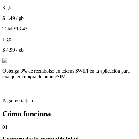
3
gb
$
4.49
/ gb
Total
$
13.47
1
gb
$
4.99
/ gb
Obtenga
3% de reembolso
en tokens $WIFI en la aplicación para
cualquier compra de bono eSIM
Paga por tarjeta
Cómo funciona
01
Compruebe la compatibilidad