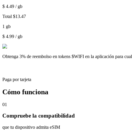
$
4.49
/ gb
Total
$
13.47
1
gb
$
4.99
/ gb
Obtenga
3% de reembolso
en tokens $WIFI en la aplicación para cu
Paga por tarjeta
Cómo funciona
01
Compruebe la compatibilidad
que tu dispositivo admita eSIM