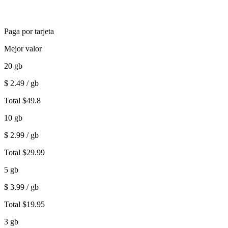
Paga por tarjeta
Mejor valor
20
gb
$
2.49
/ gb
Total
$
49.8
10
gb
$
2.99
/ gb
Total
$
29.99
5
gb
$
3.99
/ gb
Total
$
19.95
3
gb