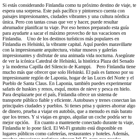
Si estás considerando Finlandia como tu próximo destino de viaje, te
espera una sorpresa. Este país pacífico y pintoresco cuenta con
paisajes impresionantes, ciudades vibrantes y una cultura nórdica
única. Pero con tantas cosas que ver y hacer, puede resultar
abrumador planificar tu viaje. Por eso hemos preparado esta guía
para ayudarte a sacar el máximo provecho de tus vacaciones en
Finlandia. Uno de los destinos turísticos más populares en
Finlandia es Helsinki, la vibrante capital. Aquí puedes maravillarte
con la impresionante arquitectura, visitar museos y galerías
impresionantes y disfrutar de una animada vida nocturna. Asegúrate
de ver la icónica Catedral de Helsinki, la histórica Plaza del Senado
y la moderna Capilla del Silencio de Kamppi. Pero Finlandia tiene
mucho más que ofrecer que solo Helsinki. El país es famoso por su
impresionante región de Laponia, hogar de las Luces del Norte y el
Pueblo de Santa Claus. En Laponia, también puedes experimentar
safaris de huskies y renos, esquí, motos de nieve y pesca en hielo.
Para desplazarte por el país, Finlandia ofrece un sistema de
transporte público fiable y eficiente. Autobuses y trenes conectan las
principales ciudades y pueblos. Si tienes prisa y quieres ahorrar algo
de dinero, prueba a viajar en autobús, que a menudo es más barato
que los trenes. Y si viajas en grupo, alquilar un coche podría ser tu
mejor opción. En cuanto a mantenerte conectado durante tu viaje,
Finlandia te lo pone fácil. El Wi-Fi gratuito está disponible en
lugares públicos como cafeterías, restaurantes y hoteles. Además,