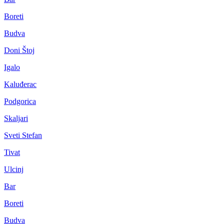
Boreti
Budva
Doni Štoj
Igalo
Kaluđerac
Podgorica
Skaljari
Sveti Stefan
Tivat
Ulcinj
Bar
Boreti
Budva