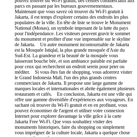
pouvez trouver du Wi-Fi gratuit, des centres commerciaux aux
parcs en passant par les bureaux gouvernementaux.
Maintenant que vous savez où trouver du Wi-Fi gratuit à
Jakarta, il est temps d'explorer certains des endroits les plus
populaires de la ville. En tête de liste se trouve le Monument
National (Monas), un symbole imposant de la lutte du pays
pour l'indépendance. Les visiteurs peuvent gravir le sommet
du monument et profiter d'une vue imprenable sur le skyline
de Jakarta. Un autre monument incontournable de Jakarta
est la Mosquée Istiqlal, la plus grande mosquée d'Asie du
Sud-Est. La grandeur et la beauté de la mosquée vous
laisseront bouche bée, et son ambiance paisible est parfaite
pour ceux qui recherchent un endroit serein pour prier ou
méditer. Si vous êtes fan de shopping, vous adorerez visiter
le Grand Indonesia Mall, l'un des plus grands centres
commerciaux de Jakarta. Il propose une large gamme de
marques locales et internationales et abrite également plusieurs
restaurants et cafés. En conclusion, Jakarta est une ville qui
offre une gamme diversifiée d'expériences aux voyageurs. En
sachant où trouver du Wi-Fi gratuit et en en profitant, vous
pouvez économiser de l'argent et utiliser votre connexion
Internet pour explorer davantage la ville grâce à la carte
Jakarta Free Wi-Fi. Que vous souhaitiez visiter des
monuments historiques, faire du shopping ou simplement
vous imprégner de la culture locale, Jakarta a quelque chose