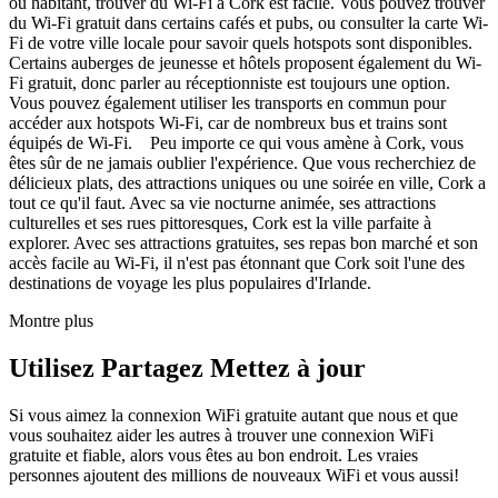
ou habitant, trouver du Wi-Fi à Cork est facile. Vous pouvez trouver
du Wi-Fi gratuit dans certains cafés et pubs, ou consulter la carte Wi-
Fi de votre ville locale pour savoir quels hotspots sont disponibles.
Certains auberges de jeunesse et hôtels proposent également du Wi-
Fi gratuit, donc parler au réceptionniste est toujours une option.
Vous pouvez également utiliser les transports en commun pour
accéder aux hotspots Wi-Fi, car de nombreux bus et trains sont
équipés de Wi-Fi. Peu importe ce qui vous amène à Cork, vous
êtes sûr de ne jamais oublier l'expérience. Que vous recherchiez de
délicieux plats, des attractions uniques ou une soirée en ville, Cork a
tout ce qu'il faut. Avec sa vie nocturne animée, ses attractions
culturelles et ses rues pittoresques, Cork est la ville parfaite à
explorer. Avec ses attractions gratuites, ses repas bon marché et son
accès facile au Wi-Fi, il n'est pas étonnant que Cork soit l'une des
destinations de voyage les plus populaires d'Irlande.
Montre plus
Utilisez Partagez Mettez à jour
Si vous aimez la connexion WiFi gratuite autant que nous et que
vous souhaitez aider les autres à trouver une connexion WiFi
gratuite et fiable, alors vous êtes au bon endroit. Les vraies
personnes ajoutent des millions de nouveaux WiFi et vous aussi!