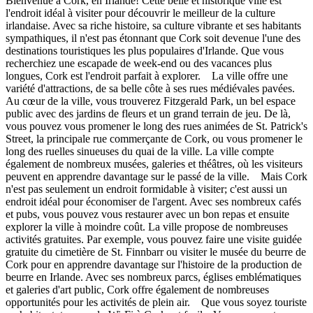
Bienvenue à Cork, en Irlande! Cette belle et historique ville est
l'endroit idéal à visiter pour découvrir le meilleur de la culture
irlandaise. Avec sa riche histoire, sa culture vibrante et ses habitants
sympathiques, il n'est pas étonnant que Cork soit devenue l'une des
destinations touristiques les plus populaires d'Irlande. Que vous
recherchiez une escapade de week-end ou des vacances plus
longues, Cork est l'endroit parfait à explorer. La ville offre une
variété d'attractions, de sa belle côte à ses rues médiévales pavées.
Au cœur de la ville, vous trouverez Fitzgerald Park, un bel espace
public avec des jardins de fleurs et un grand terrain de jeu. De là,
vous pouvez vous promener le long des rues animées de St. Patrick's
Street, la principale rue commerçante de Cork, ou vous promener le
long des ruelles sinueuses du quai de la ville. La ville compte
également de nombreux musées, galeries et théâtres, où les visiteurs
peuvent en apprendre davantage sur le passé de la ville. Mais Cork
n'est pas seulement un endroit formidable à visiter; c'est aussi un
endroit idéal pour économiser de l'argent. Avec ses nombreux cafés
et pubs, vous pouvez vous restaurer avec un bon repas et ensuite
explorer la ville à moindre coût. La ville propose de nombreuses
activités gratuites. Par exemple, vous pouvez faire une visite guidée
gratuite du cimetière de St. Finnbarr ou visiter le musée du beurre de
Cork pour en apprendre davantage sur l'histoire de la production de
beurre en Irlande. Avec ses nombreux parcs, églises emblématiques
et galeries d'art public, Cork offre également de nombreuses
opportunités pour les activités de plein air. Que vous soyez touriste