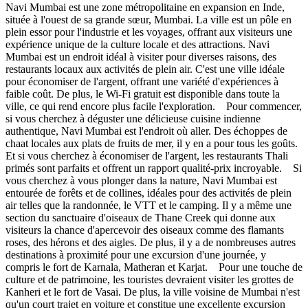
Navi Mumbai est une zone métropolitaine en expansion en Inde,
située à l'ouest de sa grande sœur, Mumbai. La ville est un pôle en
plein essor pour l'industrie et les voyages, offrant aux visiteurs une
expérience unique de la culture locale et des attractions. Navi
Mumbai est un endroit idéal à visiter pour diverses raisons, des
restaurants locaux aux activités de plein air. C'est une ville idéale
pour économiser de l'argent, offrant une variété d'expériences à
faible coût. De plus, le Wi-Fi gratuit est disponible dans toute la
ville, ce qui rend encore plus facile l'exploration. Pour commencer,
si vous cherchez à déguster une délicieuse cuisine indienne
authentique, Navi Mumbai est l'endroit où aller. Des échoppes de
chaat locales aux plats de fruits de mer, il y en a pour tous les goûts.
Et si vous cherchez à économiser de l'argent, les restaurants Thali
primés sont parfaits et offrent un rapport qualité-prix incroyable. Si
vous cherchez à vous plonger dans la nature, Navi Mumbai est
entourée de forêts et de collines, idéales pour des activités de plein
air telles que la randonnée, le VTT et le camping. Il y a même une
section du sanctuaire d'oiseaux de Thane Creek qui donne aux
visiteurs la chance d'apercevoir des oiseaux comme des flamants
roses, des hérons et des aigles. De plus, il y a de nombreuses autres
destinations à proximité pour une excursion d'une journée, y
compris le fort de Karnala, Matheran et Karjat. Pour une touche de
culture et de patrimoine, les touristes devraient visiter les grottes de
Kanheri et le fort de Vasai. De plus, la ville voisine de Mumbai n'est
qu'un court trajet en voiture et constitue une excellente excursion