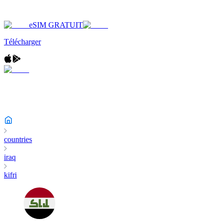
eSIM GRATUIT
Télécharger
countries
iraq
kifri