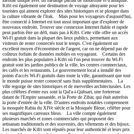
identité unique avec un mélange parfait de modernité et d'antiquité.
Kifri est également une destination de voyage attrayante pour les
touristes qui aiment explorer des sites historiques et se plonger dans
la culture vibrante de l'Irak. Mais pour les voyageurs d'aujourd'hui,
être connecté à Internet est tout aussi important que d'explorer de
nouveaux endroits. Trouver une connexion Internet fiable et rapide
peut parfois être un défi, mais pas à Kifri. Cette ville offre un accès
Wi-Fi gratuit dans la plupart des lieux publics, permettant aux
visiteurs de rester connectés tout le temps. C'est également un
excellent moyen d'économiser de l'argent, car on ne dépend pas de
coûteux forfaits de données mobiles en voyageant. Certains des
endroits les plus populaires à Kifri où l'on peut trouver du Wi-Fi
gratuit sont les jardins publics de la ville, les centres commerciaux,
les cafés et les restaurants. Le gouvernement local a installé des
points d'accès Wi-Fi gratuits dans toute la ville, garantissant que tout
le monde puisse rester connecté sans frais supplémentaires. La
ville regorge de sites historiques et de merveilles architecturales. Les
plus célèbres d'entre eux sont la Qal'a-i-Qahsari, une forteresse
datant de l'Empire sassanide, et la Porte de Zibar, qui était autrefois
la porte d'entrée de la ville. D'autres endroits notables comprennent
la mosquée Rabia du XIVe siècle et la Mosquée Bleue, célèbre pour
ses magnifiques carreaux bleus. La ville compte également
plusieurs marchés et zones commerciales qui proposent des
artisanats traditionnels et des souvenirs, des vêtements et des bijoux.
Les marchés de Kifri sont réputés pour leur authenticité et leurs prix