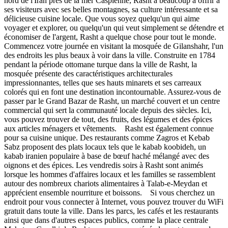
nord de l'Iran près de la mer Caspienne, Rasht a beaucoup à offrir à
ses visiteurs avec ses belles montagnes, sa culture intéressante et sa
délicieuse cuisine locale. Que vous soyez quelqu'un qui aime
voyager et explorer, ou quelqu'un qui veut simplement se détendre et
économiser de l'argent, Rasht a quelque chose pour tout le monde.
Commencez votre journée en visitant la mosquée de Gilanshahr, l'un
des endroits les plus beaux à voir dans la ville. Construite en 1784
pendant la période ottomane turque dans la ville de Rasht, la
mosquée présente des caractéristiques architecturales
impressionnantes, telles que ses hauts minarets et ses carreaux
colorés qui en font une destination incontournable. Assurez-vous de
passer par le Grand Bazar de Rasht, un marché couvert et un centre
commercial qui sert la communauté locale depuis des siècles. Ici,
vous pouvez trouver de tout, des fruits, des légumes et des épices
aux articles ménagers et vêtements. Rasht est également connue
pour sa cuisine unique. Des restaurants comme Zagros et Kebab
Sabz proposent des plats locaux tels que le kabab koobideh, un
kabab iranien populaire à base de bœuf haché mélangé avec des
oignons et des épices. Les vendredis soirs à Rasht sont animés
lorsque les hommes d'affaires locaux et les familles se rassemblent
autour des nombreux chariots alimentaires à Talab-e-Meydan et
apprécient ensemble nourriture et boissons. Si vous cherchez un
endroit pour vous connecter à Internet, vous pouvez trouver du WiFi
gratuit dans toute la ville. Dans les parcs, les cafés et les restaurants
ainsi que dans d'autres espaces publics, comme la place centrale