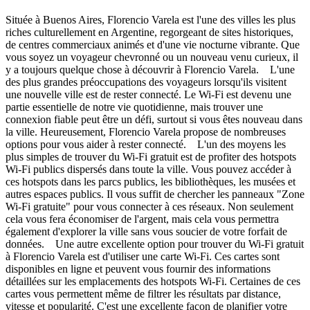
Située à Buenos Aires, Florencio Varela est l'une des villes les plus
riches culturellement en Argentine, regorgeant de sites historiques,
de centres commerciaux animés et d'une vie nocturne vibrante. Que
vous soyez un voyageur chevronné ou un nouveau venu curieux, il
y a toujours quelque chose à découvrir à Florencio Varela. L'une
des plus grandes préoccupations des voyageurs lorsqu'ils visitent
une nouvelle ville est de rester connecté. Le Wi-Fi est devenu une
partie essentielle de notre vie quotidienne, mais trouver une
connexion fiable peut être un défi, surtout si vous êtes nouveau dans
la ville. Heureusement, Florencio Varela propose de nombreuses
options pour vous aider à rester connecté. L'un des moyens les
plus simples de trouver du Wi-Fi gratuit est de profiter des hotspots
Wi-Fi publics dispersés dans toute la ville. Vous pouvez accéder à
ces hotspots dans les parcs publics, les bibliothèques, les musées et
autres espaces publics. Il vous suffit de chercher les panneaux "Zone
Wi-Fi gratuite" pour vous connecter à ces réseaux. Non seulement
cela vous fera économiser de l'argent, mais cela vous permettra
également d'explorer la ville sans vous soucier de votre forfait de
données. Une autre excellente option pour trouver du Wi-Fi gratuit
à Florencio Varela est d'utiliser une carte Wi-Fi. Ces cartes sont
disponibles en ligne et peuvent vous fournir des informations
détaillées sur les emplacements des hotspots Wi-Fi. Certaines de ces
cartes vous permettent même de filtrer les résultats par distance,
vitesse et popularité. C'est une excellente façon de planifier votre