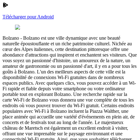
Télécharger pour Android
Bolzano
-
Bolzano est une ville dynamique avec une beauté
naturelle époustouflante et un riche patrimoine culturel. Nichée au
cœur des Alpes italiennes, cette destination pittoresque offre une
abondance d'attractions qui inspirent et enchantent ses visiteurs. Que
vous soyez un passionné d'histoire, un amoureux de la nature, un
amateur de gastronomie ou un passionné d'art, il y en a pour tous les
goûts à Bolzano. L'un des meilleurs aspects de cette ville est la
disponibilité de connexions Wi-Fi gratuites dans de nombreux
espaces publics. Avec quelques clics, vous pouvez accéder à un Wi-
Fi rapide et fiable depuis votre smartphone ou votre ordinateur
portable tout en explorant Bolzano. Une recherche rapide sur la
carte Wi-Fi de Bolzano vous donnera une vue complète de tous les
endroits où vous pouvez trouver du Wi-Fi gratuit. Certains endroits
populaires avec Wi-Fi à Bolzano incluent la Piazza Walther, une
place animée qui accueille une variété d'événements en plein air, de
concerts et de festivals tout au long de l'année. Le majestueux
château de Maretsch est également un excellent endroit à visiter,
offrant une vue imprenable sur le paysage environnant et une
connectivité Wi-Fi gratuite. Ainsi, que vous souhaitiez télécharger