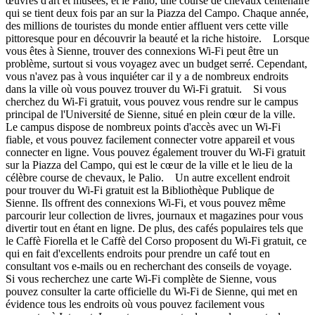
œuvres d'art et musées, et le Palio, une course de chevaux centenaire
qui se tient deux fois par an sur la Piazza del Campo. Chaque année,
des millions de touristes du monde entier affluent vers cette ville
pittoresque pour en découvrir la beauté et la riche histoire. Lorsque
vous êtes à Sienne, trouver des connexions Wi-Fi peut être un
problème, surtout si vous voyagez avec un budget serré. Cependant,
vous n'avez pas à vous inquiéter car il y a de nombreux endroits
dans la ville où vous pouvez trouver du Wi-Fi gratuit. Si vous
cherchez du Wi-Fi gratuit, vous pouvez vous rendre sur le campus
principal de l'Université de Sienne, situé en plein cœur de la ville.
Le campus dispose de nombreux points d'accès avec un Wi-Fi
fiable, et vous pouvez facilement connecter votre appareil et vous
connecter en ligne. Vous pouvez également trouver du Wi-Fi gratuit
sur la Piazza del Campo, qui est le cœur de la ville et le lieu de la
célèbre course de chevaux, le Palio. Un autre excellent endroit
pour trouver du Wi-Fi gratuit est la Bibliothèque Publique de
Sienne. Ils offrent des connexions Wi-Fi, et vous pouvez même
parcourir leur collection de livres, journaux et magazines pour vous
divertir tout en étant en ligne. De plus, des cafés populaires tels que
le Caffè Fiorella et le Caffè del Corso proposent du Wi-Fi gratuit, ce
qui en fait d'excellents endroits pour prendre un café tout en
consultant vos e-mails ou en recherchant des conseils de voyage.
Si vous recherchez une carte Wi-Fi complète de Sienne, vous
pouvez consulter la carte officielle du Wi-Fi de Sienne, qui met en
évidence tous les endroits où vous pouvez facilement vous