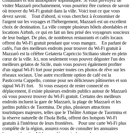
cristallines et son atmosphère sophistiquée. Si vous prévoyez de
visiter Mazzarò prochainement, vous pourriez être curieux de savoir
où trouver du Wi-Fi gratuit dans la ville. Voici tout ce que vous
devez savoir. Tout d'abord, si vous cherchez à économiser de
l'argent sur les voyages et l'hébergement, Mazzarò est un excellent
choix de destination. La ville compte plusieurs hôtels abordables et
locations Airbnb, ce qui en fait un lieu prisé des voyageurs soucieux
de leur budget. De plus, de nombreux restaurants et cafés locaux
offrent du Wi-Fi gratuit pendant que vous mangez. En parlant de
cafés, l'un des meilleurs endroits pour trouver du Wi-Fi gratuit à
Mazzarò est la célèbre Gelateria Capriccio Siciliano située en plein
cœur de la ville. Ici, non seulement vous pouvez déguster l'un des
meilleurs gelatos de Sicile, mais vous pouvez également profiter
d'un signal Wi-Fi fort pour poster toutes ces photos de rêve sur les
réseaux sociaux. Une autre excellente option de café est la
Pasticceria Cappello, connue pour ses délicieuses pâtisseries et son
signal Wi-Fi fort. Si vous essayez de rester connecté en
déplacement, il existe plusieurs endroits publics autour de Mazzarò
où vous pouvez trouver du Wi-Fi gratuit. Certains des meilleurs
endroits incluent la gare de Mazzarò, la plage de Mazzarò et les
jardins publics de Taormina. De plus, plusieurs attractions
touristiques majeures, telles que le Théâtre Antique de Taormina et
la réserve naturelle de l'Isola Bella, offrent des hotspots Wi-Fi
gratuits à l'intérieur de leurs frontières. Pour une carte Wi-Fi plus
complète de la région, assurez-vous de consulter les annuaires