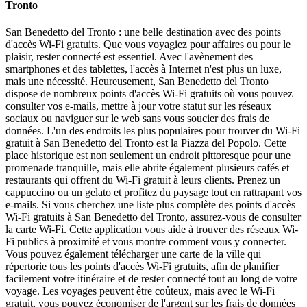
Tronto
San Benedetto del Tronto : une belle destination avec des points
d'accès Wi-Fi gratuits. Que vous voyagiez pour affaires ou pour le
plaisir, rester connecté est essentiel. Avec l'avènement des
smartphones et des tablettes, l'accès à Internet n'est plus un luxe,
mais une nécessité. Heureusement, San Benedetto del Tronto
dispose de nombreux points d'accès Wi-Fi gratuits où vous pouvez
consulter vos e-mails, mettre à jour votre statut sur les réseaux
sociaux ou naviguer sur le web sans vous soucier des frais de
données. L'un des endroits les plus populaires pour trouver du Wi-Fi
gratuit à San Benedetto del Tronto est la Piazza del Popolo. Cette
place historique est non seulement un endroit pittoresque pour une
promenade tranquille, mais elle abrite également plusieurs cafés et
restaurants qui offrent du Wi-Fi gratuit à leurs clients. Prenez un
cappuccino ou un gelato et profitez du paysage tout en rattrapant vos
e-mails. Si vous cherchez une liste plus complète des points d'accès
Wi-Fi gratuits à San Benedetto del Tronto, assurez-vous de consulter
la carte Wi-Fi. Cette application vous aide à trouver des réseaux Wi-
Fi publics à proximité et vous montre comment vous y connecter.
Vous pouvez également télécharger une carte de la ville qui
répertorie tous les points d'accès Wi-Fi gratuits, afin de planifier
facilement votre itinéraire et de rester connecté tout au long de votre
voyage. Les voyages peuvent être coûteux, mais avec le Wi-Fi
gratuit, vous pouvez économiser de l'argent sur les frais de données