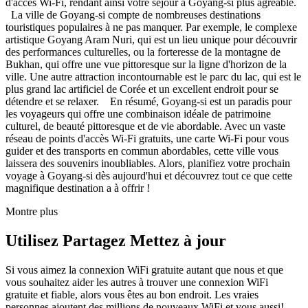
d'accès Wi-Fi, rendant ainsi votre séjour à Goyang-si plus agréable.
La ville de Goyang-si compte de nombreuses destinations
touristiques populaires à ne pas manquer. Par exemple, le complexe
artistique Goyang Aram Nuri, qui est un lieu unique pour découvrir
des performances culturelles, ou la forteresse de la montagne de
Bukhan, qui offre une vue pittoresque sur la ligne d'horizon de la
ville. Une autre attraction incontournable est le parc du lac, qui est le
plus grand lac artificiel de Corée et un excellent endroit pour se
détendre et se relaxer. En résumé, Goyang-si est un paradis pour
les voyageurs qui offre une combinaison idéale de patrimoine
culturel, de beauté pittoresque et de vie abordable. Avec un vaste
réseau de points d'accès Wi-Fi gratuits, une carte Wi-Fi pour vous
guider et des transports en commun abordables, cette ville vous
laissera des souvenirs inoubliables. Alors, planifiez votre prochain
voyage à Goyang-si dès aujourd'hui et découvrez tout ce que cette
magnifique destination a à offrir !
Montre plus
Utilisez Partagez Mettez à jour
Si vous aimez la connexion WiFi gratuite autant que nous et que
vous souhaitez aider les autres à trouver une connexion WiFi
gratuite et fiable, alors vous êtes au bon endroit. Les vraies
personnes ajoutent des millions de nouveaux WiFi et vous aussi!