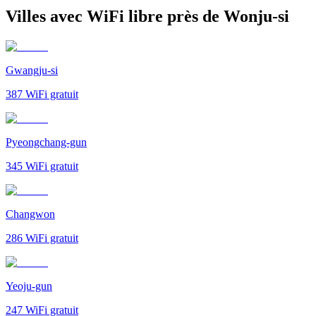
Villes avec WiFi libre près de Wonju-si
Gwangju-si
387
WiFi gratuit
Pyeongchang-gun
345
WiFi gratuit
Changwon
286
WiFi gratuit
Yeoju-gun
247
WiFi gratuit