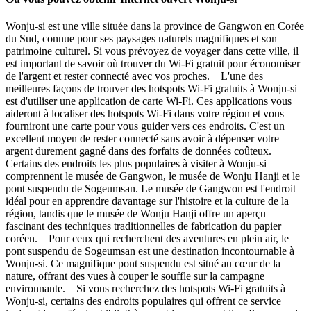
Wonju-si est une ville située dans la province de Gangwon en Corée
du Sud, connue pour ses paysages naturels magnifiques et son
patrimoine culturel. Si vous prévoyez de voyager dans cette ville, il
est important de savoir où trouver du Wi-Fi gratuit pour économiser
de l'argent et rester connecté avec vos proches. L'une des
meilleures façons de trouver des hotspots Wi-Fi gratuits à Wonju-si
est d'utiliser une application de carte Wi-Fi. Ces applications vous
aideront à localiser des hotspots Wi-Fi dans votre région et vous
fourniront une carte pour vous guider vers ces endroits. C'est un
excellent moyen de rester connecté sans avoir à dépenser votre
argent durement gagné dans des forfaits de données coûteux.
Certains des endroits les plus populaires à visiter à Wonju-si
comprennent le musée de Gangwon, le musée de Wonju Hanji et le
pont suspendu de Sogeumsan. Le musée de Gangwon est l'endroit
idéal pour en apprendre davantage sur l'histoire et la culture de la
région, tandis que le musée de Wonju Hanji offre un aperçu
fascinant des techniques traditionnelles de fabrication du papier
coréen. Pour ceux qui recherchent des aventures en plein air, le
pont suspendu de Sogeumsan est une destination incontournable à
Wonju-si. Ce magnifique pont suspendu est situé au cœur de la
nature, offrant des vues à couper le souffle sur la campagne
environnante. Si vous recherchez des hotspots Wi-Fi gratuits à
Wonju-si, certains des endroits populaires qui offrent ce service