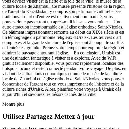
vous devriez visiter est la fierté et la joie de la ville, le musée de la
culture locale de Zhambul. Ce musée présente l'histoire de la région
de l'ouest du Kazakhstan, y compris son patrimoine culturel et ses
traditions. Le prix d'entrée est relativement bon marché, vous
pouvez donc passer tout un après-midi ici sans vous ruiner. Une
autre attraction incontournable est l'église orthodoxe Saint-Nicolas.
Ce bâtiment impressionnant remonte au début du XIXe siècle et est
un témoignage du patrimoine religieux d'Uralsk. Les œuvres d'art
complexes et la grande structure de l'église sont à couper le souffle,
et l'entrée est gratuite. Prenez votre temps pour explorer la région et
admirer le paysage entourant l'église. En conclusion, Uralsk est
une destination fantastique à visiter et à explorer. Avec du WiFi
gratuit facilement disponible, vous pouvez rapidement localiser des
hotspots locaux et rester connecté pendant votre voyage. De plus, en
visitant des attractions économiques comme le musée de la culture
locale de Zhambul et l'église orthodoxe Saint-Nicolas, vous pouvez
économiser de l'argent tout en vous imprégnant de l'histoire et de la
culture riches d'Uralsk. Alors, planifiez votre voyage à Uralsk dès
aujourd'hui et savourez les trésors cachés de la ville.
Montre plus
Utilisez Partagez Mettez à jour
Si vous aimez la connexion WiFi gratuite autant que nous et que