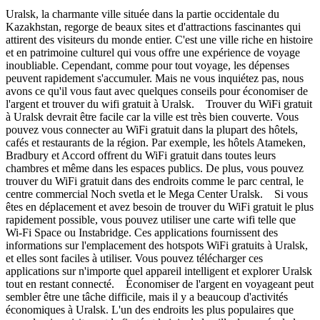
Uralsk, la charmante ville située dans la partie occidentale du
Kazakhstan, regorge de beaux sites et d'attractions fascinantes qui
attirent des visiteurs du monde entier. C'est une ville riche en histoire
et en patrimoine culturel qui vous offre une expérience de voyage
inoubliable. Cependant, comme pour tout voyage, les dépenses
peuvent rapidement s'accumuler. Mais ne vous inquiétez pas, nous
avons ce qu'il vous faut avec quelques conseils pour économiser de
l'argent et trouver du wifi gratuit à Uralsk. Trouver du WiFi gratuit
à Uralsk devrait être facile car la ville est très bien couverte. Vous
pouvez vous connecter au WiFi gratuit dans la plupart des hôtels,
cafés et restaurants de la région. Par exemple, les hôtels Atameken,
Bradbury et Accord offrent du WiFi gratuit dans toutes leurs
chambres et même dans les espaces publics. De plus, vous pouvez
trouver du WiFi gratuit dans des endroits comme le parc central, le
centre commercial Noch svetla et le Mega Center Uralsk. Si vous
êtes en déplacement et avez besoin de trouver du WiFi gratuit le plus
rapidement possible, vous pouvez utiliser une carte wifi telle que
Wi-Fi Space ou Instabridge. Ces applications fournissent des
informations sur l'emplacement des hotspots WiFi gratuits à Uralsk,
et elles sont faciles à utiliser. Vous pouvez télécharger ces
applications sur n'importe quel appareil intelligent et explorer Uralsk
tout en restant connecté. Économiser de l'argent en voyageant peut
sembler être une tâche difficile, mais il y a beaucoup d'activités
économiques à Uralsk. L'un des endroits les plus populaires que