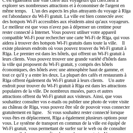
C'est également une ville chère aux voyageurs qui cherchent à
explorer ses nombreuses attractions et à économiser de l'argent en
même temps. L'un des aspects les plus attrayants du voyage à Rīga
est l'abondance du Wi-Fi gratuit. La ville est bien connectée avec
des hotspots Wi-Fi accessibles aux résidents ainsi qu'aux voyageurs.
Le meilleur est que vous n'avez pas à dépenser un centime pour
rester connecté à Internet. Vous pouvez utiliser votre appareil
compatible Wi-Fi pour rechercher une carte Wi-Fi de Rīga, qui vous
aidera à trouver des hotspots Wi-Fi gratuits dans toute la ville. Il
existe plusieurs endroits où vous pouvez trouver du Wi-Fi gratuit à
Rīga. Le premier est dans les hôtels, qui offrent un Wi-Fi gratuit à
leurs clients. Vous pouvez trouver une grande variété d'hôtels dans
la ville qui proposent du Wi-Fi gratuit, y compris des hôtels
économiques, des hôtels avec une atmosphère haut de gamme, et
tout ce qu'il y a entre les deux. La plupart des cafés et restaurants à
Rīga offrent également du Wi-Fi gratuit à leurs clients. Un autre
endroit pour trouver du Wi-Fi gratuit à Rīga est dans les attractions
populaires de la ville. De nombreux musées, parcs et autres
attractions offrent du Wi-Fi gratuit aux visiteurs. Ainsi, que vous
souhaitiez consulter vos e-mails ou publier une photo de votre visite
au château de Rīga, vous pouvez être sûr de pouvoir vous connecter
gratuitement en ligne. Si vous souhaitez rester connecté lorsque
vous êtes en déplacement, Rīga a également plusieurs options pour
vous. Le système de transport en commun de la ville est équipé de
Wi-Fi gratuit, vous permettant de surfer sur le web ou de consulter