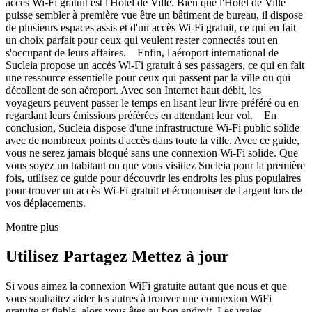
accès Wi-Fi gratuit est l'Hôtel de Ville. Bien que l'Hôtel de Ville
puisse sembler à première vue être un bâtiment de bureau, il dispose
de plusieurs espaces assis et d'un accès Wi-Fi gratuit, ce qui en fait
un choix parfait pour ceux qui veulent rester connectés tout en
s'occupant de leurs affaires. Enfin, l'aéroport international de
Sucleia propose un accès Wi-Fi gratuit à ses passagers, ce qui en fait
une ressource essentielle pour ceux qui passent par la ville ou qui
décollent de son aéroport. Avec son Internet haut débit, les
voyageurs peuvent passer le temps en lisant leur livre préféré ou en
regardant leurs émissions préférées en attendant leur vol. En
conclusion, Sucleia dispose d'une infrastructure Wi-Fi public solide
avec de nombreux points d'accès dans toute la ville. Avec ce guide,
vous ne serez jamais bloqué sans une connexion Wi-Fi solide. Que
vous soyez un habitant ou que vous visitiez Sucleia pour la première
fois, utilisez ce guide pour découvrir les endroits les plus populaires
pour trouver un accès Wi-Fi gratuit et économiser de l'argent lors de
vos déplacements.
Montre plus
Utilisez Partagez Mettez à jour
Si vous aimez la connexion WiFi gratuite autant que nous et que
vous souhaitez aider les autres à trouver une connexion WiFi
gratuite et fiable, alors vous êtes au bon endroit. Les vraies