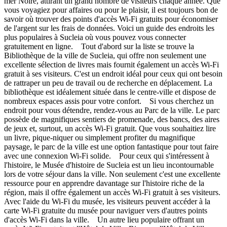
mer Noire, attirant un grand nombre de visiteurs chaque année. Que
vous voyagiez pour affaires ou pour le plaisir, il est toujours bon de
savoir où trouver des points d'accès Wi-Fi gratuits pour économiser
de l'argent sur les frais de données. Voici un guide des endroits les
plus populaires à Sucleia où vous pouvez vous connecter
gratuitement en ligne. Tout d'abord sur la liste se trouve la
Bibliothèque de la ville de Sucleia, qui offre non seulement une
excellente sélection de livres mais fournit également un accès Wi-Fi
gratuit à ses visiteurs. C'est un endroit idéal pour ceux qui ont besoin
de rattraper un peu de travail ou de recherche en déplacement. La
bibliothèque est idéalement située dans le centre-ville et dispose de
nombreux espaces assis pour votre confort. Si vous cherchez un
endroit pour vous détendre, rendez-vous au Parc de la ville. Le parc
possède de magnifiques sentiers de promenade, des bancs, des aires
de jeux et, surtout, un accès Wi-Fi gratuit. Que vous souhaitiez lire
un livre, pique-niquer ou simplement profiter du magnifique
paysage, le parc de la ville est une option fantastique pour tout faire
avec une connexion Wi-Fi solide. Pour ceux qui s'intéressent à
l'histoire, le Musée d'histoire de Sucleia est un lieu incontournable
lors de votre séjour dans la ville. Non seulement c'est une excellente
ressource pour en apprendre davantage sur l'histoire riche de la
région, mais il offre également un accès Wi-Fi gratuit à ses visiteurs.
Avec l'aide du Wi-Fi du musée, les visiteurs peuvent accéder à la
carte Wi-Fi gratuite du musée pour naviguer vers d'autres points
d'accès Wi-Fi dans la ville. Un autre lieu populaire offrant un