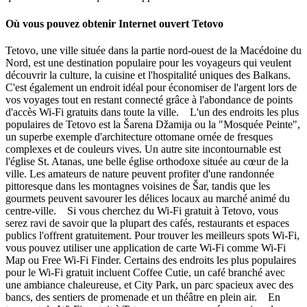
Où vous pouvez obtenir Internet ouvert Tetovo
Tetovo, une ville située dans la partie nord-ouest de la Macédoine du
Nord, est une destination populaire pour les voyageurs qui veulent
découvrir la culture, la cuisine et l'hospitalité uniques des Balkans.
C'est également un endroit idéal pour économiser de l'argent lors de
vos voyages tout en restant connecté grâce à l'abondance de points
d'accès Wi-Fi gratuits dans toute la ville. L'un des endroits les plus
populaires de Tetovo est la Šarena Džamija ou la "Mosquée Peinte",
un superbe exemple d'architecture ottomane ornée de fresques
complexes et de couleurs vives. Un autre site incontournable est
l'église St. Atanas, une belle église orthodoxe située au cœur de la
ville. Les amateurs de nature peuvent profiter d'une randonnée
pittoresque dans les montagnes voisines de Šar, tandis que les
gourmets peuvent savourer les délices locaux au marché animé du
centre-ville. Si vous cherchez du Wi-Fi gratuit à Tetovo, vous
serez ravi de savoir que la plupart des cafés, restaurants et espaces
publics l'offrent gratuitement. Pour trouver les meilleurs spots Wi-Fi,
vous pouvez utiliser une application de carte Wi-Fi comme Wi-Fi
Map ou Free Wi-Fi Finder. Certains des endroits les plus populaires
pour le Wi-Fi gratuit incluent Coffee Cutie, un café branché avec
une ambiance chaleureuse, et City Park, un parc spacieux avec des
bancs, des sentiers de promenade et un théâtre en plein air. En