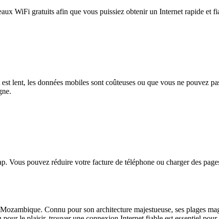
eaux WiFi gratuits afin que vous puissiez obtenir un Internet rapide et f
et est lent, les données mobiles sont coûteuses ou que vous ne pouvez 
gne.
. Vous pouvez réduire votre facture de téléphone ou charger des pages
 Mozambique. Connu pour son architecture majestueuse, ses plages magnif
our le plaisir, trouver une connexion Internet fiable est essentiel pour