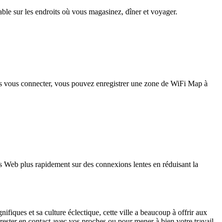
iable sur les endroits où vous magasinez, dîner et voyager.
pas vous connecter, vous pouvez enregistrer une zone de WiFi Map à
 Web plus rapidement sur des connexions lentes en réduisant la
iques et sa culture éclectique, cette ville a beaucoup à offrir aux
 rester en contact avec vos proches ou pour mener à bien votre travail