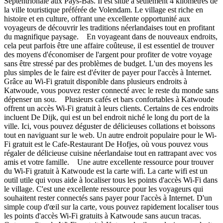
Septentrionale aux Pays-Bas. Il est situé à seulement 4 kilomètres de
la ville touristique préférée de Volendam. Le village est riche en
histoire et en culture, offrant une excellente opportunité aux
voyageurs de découvrir les traditions néerlandaises tout en profitant
du magnifique paysage. En voyageant dans de nouveaux endroits,
cela peut parfois être une affaire coûteuse, il est essentiel de trouver
des moyens d'économiser de l'argent pour profiter de votre voyage
sans être stressé par des problèmes de budget. L'un des moyens les
plus simples de le faire est d'éviter de payer pour l'accès à Internet.
Grâce au Wi-Fi gratuit disponible dans plusieurs endroits à
Katwoude, vous pouvez rester connecté avec le reste du monde sans
dépenser un sou. Plusieurs cafés et bars confortables à Katwoude
offrent un accès Wi-Fi gratuit à leurs clients. Certains de ces endroits
incluent De Dijk, qui est un bel endroit niché le long du port de la
ville. Ici, vous pouvez déguster de délicieuses collations et boissons
tout en naviguant sur le web. Un autre endroit populaire pour le Wi-
Fi gratuit est le Cafe-Restaurant De Hofjes, où vous pouvez vous
régaler de délicieuse cuisine néerlandaise tout en rattrapant avec vos
amis et votre famille. Une autre excellente ressource pour trouver
du Wi-Fi gratuit à Katwoude est la carte wifi. La carte wifi est un
outil utile qui vous aide à localiser tous les points d'accès Wi-Fi dans
le village. C'est une excellente ressource pour les voyageurs qui
souhaitent rester connectés sans payer pour l'accès à Internet. D'un
simple coup d'œil sur la carte, vous pouvez rapidement localiser tous
les points d'accès Wi-Fi gratuits à Katwoude sans aucun tracas.